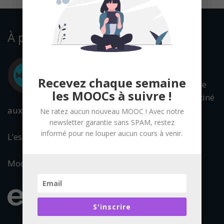
À propos
Recevez chaque semaine
Mooc Francophone
les MOOCs à suivre !
est un portail destiné
aux cours en ligne ouverts à tous.
Ne ratez aucun nouveau MOOC ! Avec notre
newsletter garantie sans SPAM, restez
informé pour ne louper aucun cours à venir.
L’essentiel de l’offre francophone est référencée.
Mooc Francophone fait partie du réseau :
S'inscrire