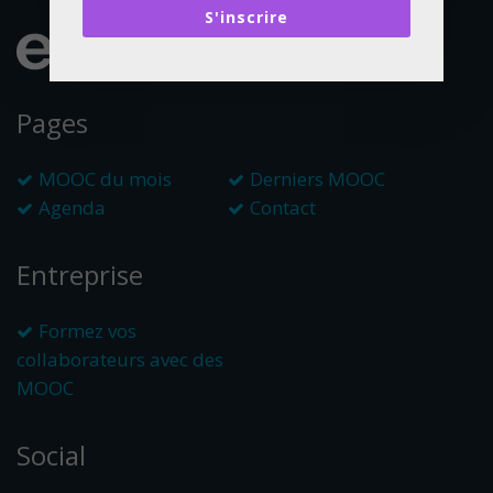
S'inscrire
Pages
MOOC du mois
Derniers MOOC
Agenda
Contact
Entreprise
Formez vos
collaborateurs avec des
MOOC
Social