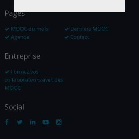
Pages
MOOC du mois
Derniers MOOC
Agenda
Contact
Entreprise
Formez vos
collaborateurs avec des
MOOC
Social