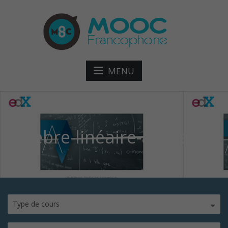
MENU
Algèbre-linéaire-accueil
Type de cours