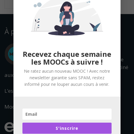
À propos
Recevez chaque semaine
Mooc Francophone
les MOOCs à suivre !
est un portail destiné
Ne ratez aucun nouveau MOOC ! Avec notre
aux cours en ligne ouverts à tous.
newsletter garantie sans SPAM, restez
informé pour ne louper aucun cours à venir.
L’essentiel de l’offre francophone est référencée.
Mooc Francophone fait partie du réseau :
S'inscrire