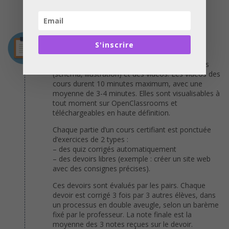
mois) est nécessaire pour valider votre
certification.
Déroulement
S'inscrire
Chaque cours est composé d’une ou plusieurs
parties et peut comporter du texte, des images
(schéma, illustration) et des vidéos. Les vidéos des
cours durent 10 minutes maximum, avec une
moyenne de 3-4 minutes. Elles sont visualisables à
tout moment sur OpenClassrooms et
téléchargeables en haute définition.
Chaque partie d’un cours certifiant est ponctuée
d’exercices de 2 types :
– des quiz corrigés automatiquement
– des devoirs libres (exemple : créer un site web
avec des consignes précises).
Ces devoirs sont évalués par les pairs. Chaque
devoir est corrigé 3 fois par 3 autres élèves, dans
un processus en double aveugle, selon un barème
fixé par le professeur. La note finale est la
moyenne des 3 notes reçues sur le devoir.