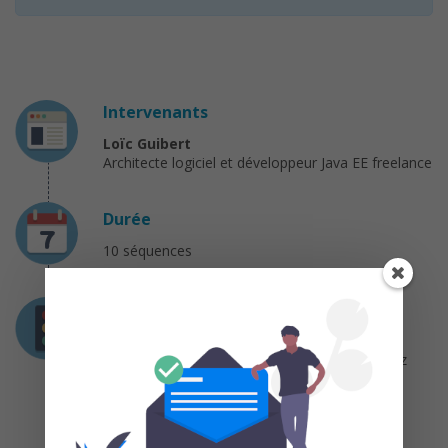
Intervenants
Loïc Guibert
Architecte logiciel et développeur Java EE freelance
Durée
10 séquences
Prérequis
Spring
étant un framework pour le
développement d’applications Java, vous devez
savoir
programmer et compiler des
applications en Java
pour comprendre le
contenu de ce cours.