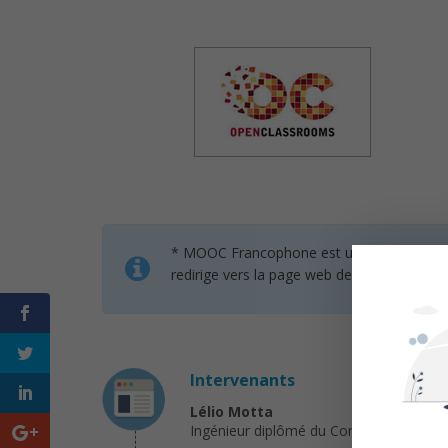
* MOOC Francophone est un service de mise 
redirige vers la page web des organisateur
Intervenants
Lélio Motta
Ingénieur diplômé du Conservatoire Nati