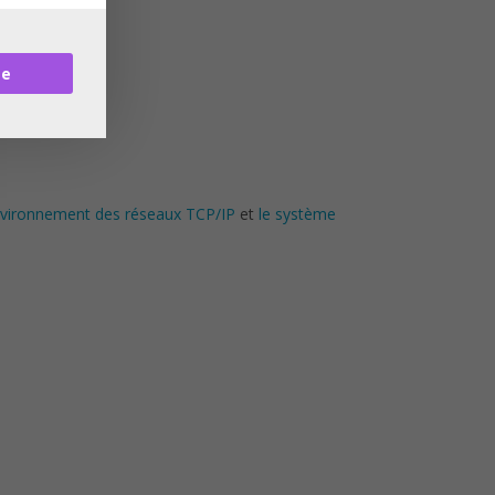
re
nvironnement des réseaux TCP/IP
et
le système