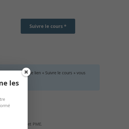
Suivre le cours *
 aucun cours, le lien « Suivre le cours » vous
ne les
tre
nformé
e pour start-up et PME.