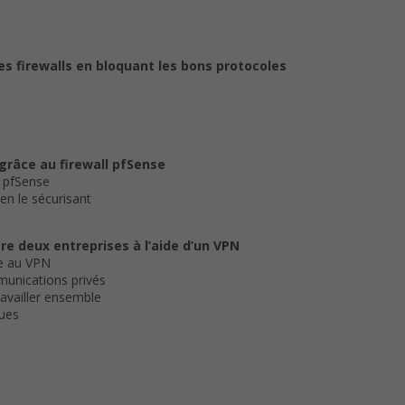
es firewalls en bloquant les bons protocoles
 grâce au firewall pfSense
à pfSense
en le sécurisant
tre deux entreprises à l’aide d’un VPN
ce au VPN
munications privés
travailler ensemble
ques