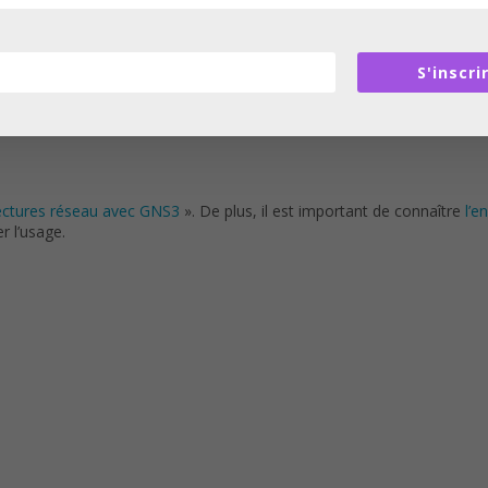
S'inscri
tectures réseau avec GNS3
». De plus, il est important de connaître
l’e
r l’usage.