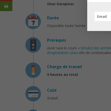
Onur Karapinar
Durée
Disponible toute l’année
Prérequis
Avoir suivi le cours «
Simulez des archi
d’exploitation Linux
afin de contextualise
Charge de travail
6 heures au total
Coût
Gratuit