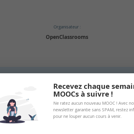
Organisateur :
OpenClassrooms
en relation sans inscription et sans intermédiaire. Nous n’organisons
s.
Recevez chaque semai
MOOCs à suivre !
Ne ratez aucun nouveau MOOC ! Avec no
newsletter garantie sans SPAM, restez i
pour ne louper aucun cours à venir.
onal des Arts et Métiers, réseaux, systèmes et multimédia. Freelanc