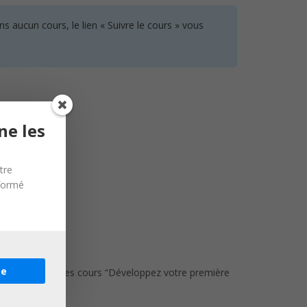
 aucun cours, le lien « Suivre le cours » vous
ne les
ance ?
tre
nformé
re
alement suivis les cours “Développez votre première