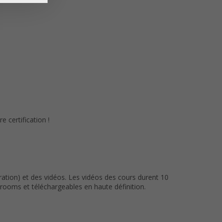
 certification !
ation) et des vidéos. Les vidéos des cours durent 10
ooms et téléchargeables en haute définition.