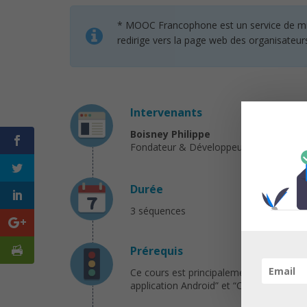
* MOOC Francophone est un service de mise 
redirige vers la page web des organisateur
Intervenants
Boisney Philippe
Fondateur & Développeur Mobile Full 
Durée
3 séquences
Prérequis
Ce cours est principalement destiné au
application Android” et “Construisez une i