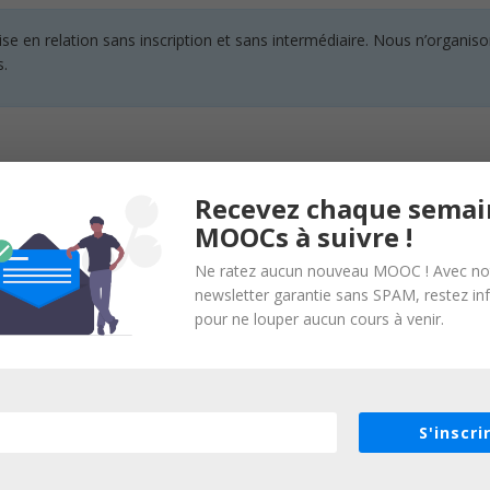
en relation sans inscription et sans intermédiaire. Nous n’organisons
s.
Recevez chaque semai
MOOCs à suivre !
Stack @CookMinute | Professeur Android @OpenClassrooms ? | Freel
Ne ratez aucun nouveau MOOC ! Avec no
newsletter garantie sans SPAM, restez i
pour ne louper aucun cours à venir.
S'inscri
x étudiants ayant déjà appris les fondamentaux du langage Java et ég
nterface utilisateur flexible et adaptative”.