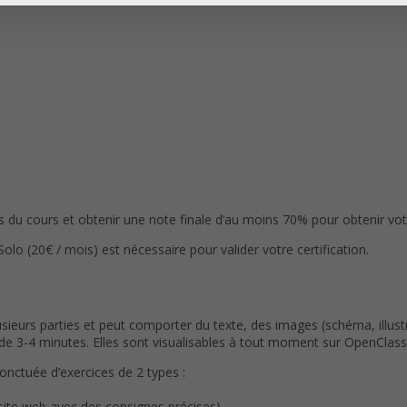
du cours et obtenir une note finale d’au moins 70% pour obtenir votre
(20€ / mois) est nécessaire pour valider votre certification.
eurs parties et peut comporter du texte, des images (schéma, illustr
3-4 minutes. Elles sont visualisables à tout moment sur OpenClassr
ponctuée d’exercices de 2 types :
 site web avec des consignes précises).