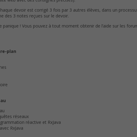
Chaque devoir est corrigé 3 fois par 3 autres élèves, dans un process
e des 3 notes reçues sur le devoir.
de panique ! Vous pouvez à tout moment obtenir de l’aide sur les foru
ère-plan
ones
oire
eau
eau
equêtes réseaux
rogrammation réactive et RxJava
 avec RxJava