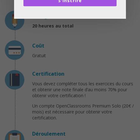
S'inscrire
Charge de travail
20 heures au total
Coût
Gratuit
Certification
Vous devez compléter tous les exercices du cours
et obtenir une note finale d’au moins 70% pour
obtenir votre certification !
Un compte OpenClassrooms Premium Solo (20€ /
mois) est nécessaire pour obtenir votre
certification.
Déroulement