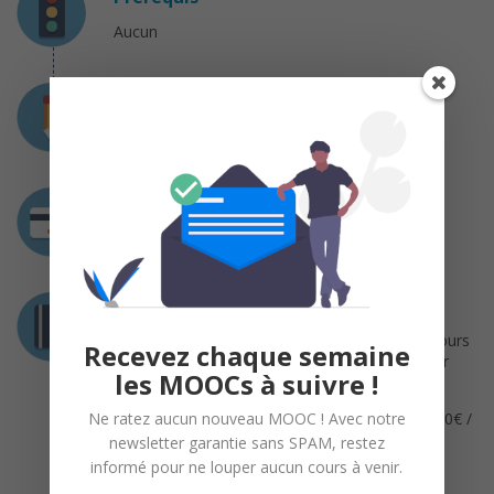
Aucun
Charge de travail
Coût
Gratuit
Certification
Vous devez compléter tous les exercices du cours
Recevez chaque semaine
et obtenir une note finale d’au moins 70% pour
les MOOCs à suivre !
obtenir votre certification !
Un compte OpenClassrooms Premium Solo (20€ /
Ne ratez aucun nouveau MOOC ! Avec notre
mois) est nécessaire pour valider votre
newsletter garantie sans SPAM, restez
certification.
informé pour ne louper aucun cours à venir.