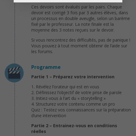
Ces devoirs sont évalués par les pairs. Chaque
devoir est corrigé 3 fois par 3 autres élèves, dans
un processus en double aveugle, selon un barème
fixé par le professeur. La note finale est la
moyenne des 3 notes reçues sur le devoir.
Si vous rencontrez des difficultés, pas de panique !
Vous pouvez à tout moment obtenir de l’aide sur
les forums.
Programme
Partie 1 – Préparez votre intervention
1. Révélez l’orateur qui est en vous
2. Définissez l’objectif de votre prise de parole
3. Initiez-vous à l’art du « storytelling »
4. Structurez votre contenu comme un pro
Quiz : Testez vos connaissances sur la préparation
d’une intervention
Partie 2 – Entrainez-vous en conditions
réelles