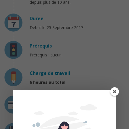
depuis plus de 10 ans.
Durée
Début le 25 Septembre 2017
Prérequis
Prérequis : aucun.
Charge de travail
6 heures au total
Coût
Gratuit
Certification