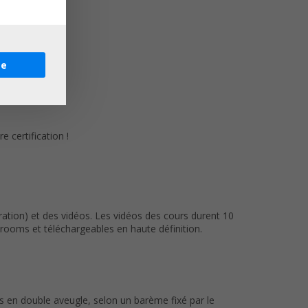
re
 certification !
ation) et des vidéos. Les vidéos des cours durent 10
ooms et téléchargeables en haute définition.
us en double aveugle, selon un barème fixé par le