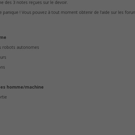
e des 3 notes reçues sur le devoir.
de panique ! Vous pouvez à tout moment obtenir de l’aide sur les foru
ome
es robots autonomes
eurs
ons
aces homme/machine
rtie