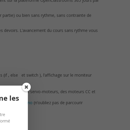
ment sur la plateforme OpenClassrooms 365 jours par
r partie) ou bien sans rythme, sans contrainte de
des devoirs. L’avancement du cours sans rythme vous
 (if , else et switch ), l’affichage sur le moniteur
entiomètres, des servo-moteurs, des moteurs CC et
ne les
ges avec Arduino
(n’oubliez pas de parcourir
tre
nformé