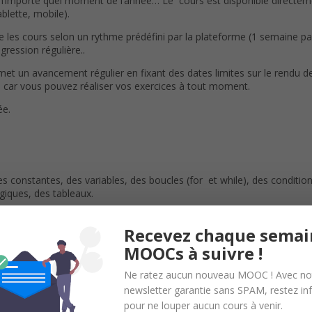
 n’importe quel moment de l’année… Le cours est disponible directe
blette, mobile).
 les cours selon un rythme prédéfini par la plateforme (1 semaine pa
ession régulière..
met un avancement régulier en fixant des dates limites sur le rendu 
é, car vous pouvez réaliser vos exercices à tout moment.
ée.
des constantes, des variables, des boucles (for et while), des conditions
giques, des tableaux.
émas électriques, connecter des LED, des boutons poussoirs, des pot
Recevez chaque semai
ture, ultra-sons…).
uvez suivre mon cours d’initiation :
Programmez vos premiers monta
MOOCs à suivre !
Ne ratez aucun nouveau MOOC ! Avec no
newsletter garantie sans SPAM, restez i
pour ne louper aucun cours à venir.