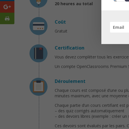
20 heures au total
Coût
Gratuit
Certification
Vous devez compléter tous les exercices 
Un compte OpenClassrooms Premium Solo 
Déroulement
Chaque cours est composé d’une ou plusi
minutes maximum, avec une moyenne de 
Chaque partie d’un cours certifiant est 
– des quiz corrigés automatiquement
– des devoirs libres (exemple : créer un
Ces devoirs sont évalués par les pairs. 