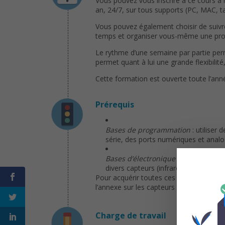
Vous pouvez vous inscrire à ce cours à
an, 24/7, sur tous supports (PC, MAC, ta
Vous pouvez également choisir de suivre
temps et organiser vous-même une progr
Le rythme d’une semaine par partie per
permet quant à lui une grande flexibilit
Cette formation est ouverte toute l’ann
Prérequis
Bases de programmation
: utiliser 
série, des ports numériques et analo
Bases d’électronique
: lire des sch
divers capteurs (infrarouge, tempéra
Pour acquérir toutes ces bases, vous po
l’annexe sur les capteurs !).
Charge de travail