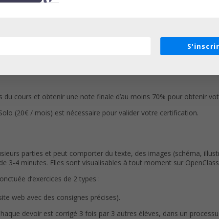
S'inscri
du cours et obtenir une note finale d’au moins 70% pour obtenir votre
(20€ / mois) est nécessaire pour valider votre certification.
eurs parties et peut comporter du texte, des images (schéma, illustr
3-4 minutes. Elles sont visualisables à tout moment sur OpenClassr
ponctuée d’exercices de 2 types :
 site web avec des consignes précises).
Chaque devoir est corrigé 3 fois par 3 autres élèves, dans un process