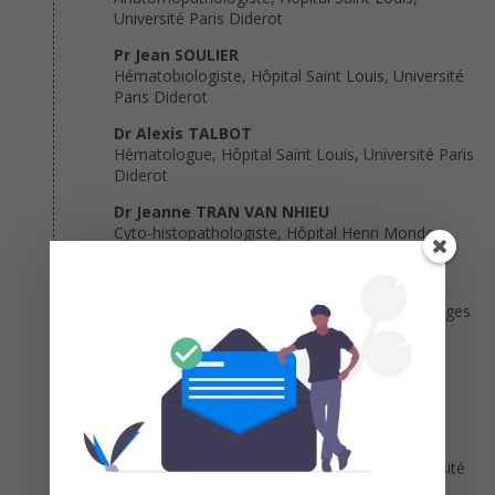
Université Paris Diderot
Pr Jean SOULIER
Hématobiologiste, Hôpital Saint Louis, Université
Paris Diderot
Dr Alexis TALBOT
Hématologue, Hôpital Saint Louis, Université Paris
Diderot
Dr Jeanne TRAN VAN NHIEU
Cyto-histopathologiste, Hôpital Henri Mondor,
Université Paris Est Créteil
Dr Hélène BLONS
Biologiste moléculaire, Hôpital Européen Georges
Pompidou, Université Paris Descartes
Dr Jean-Michel CAYUELA
Hématologie moléculaire, Hôpital Saint Louis,
Université Paris Diderot
Pr Karen LEROY
Biologiste moléculaire, Hôpital Cochin, Université
Paris Descartes