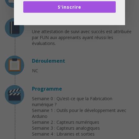
Gratuit
S'inscrire
Certification
Une attestation de suivi avec succès est attribuée
par FUN aux apprenants ayant réussi les
évaluations.
Déroulement
NC
Programme
Semaine 0 : Qu’est-ce que la Fabrication
numérique ?
Semaine 1 : Outils pour le développement avec
Arduino
Semaine 2 : Capteurs numériques
Semaine 3 : Capteurs analogiques
Semaine 4 : Librairies et sorties