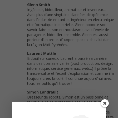
Glenn Smith
Ingénieur, bidouilleur, animateur et inventeur…
Avec plus d’une vingtaine d’années d’expérience
dans l’industrie en tant qu’ingénieur en électronique
et informatique industrielle, Glenn apporte son
savoir-faire et son enthousiasme avec l’envie de
partager et bidouiller ensemble. Glenn est aussi
porteur d’un projet d' »open space » chez lui dans
la région Midi-Pyrénées.
Laurent Mattlé
Bidouilleur curieux, Laurent a passé sa carrière
dans des domaine variés (post-production, design,
informatique, service géneraux, web…) Il prône la
transversalité et l’esprit d’exploration et comme il a
toujours créé, bricolé. Il continue aujourd’hui avec
tous les outils qu’il trouve !
Simon Landrault
Dresseur de robots, Simon est un passionné de
robotique et de l’embarqué depuis ses études.
Après plusieurs participations en coupe de
robotique et plein de choses apprises, il a décidé
de transmettre sa passion et son esprit de partage