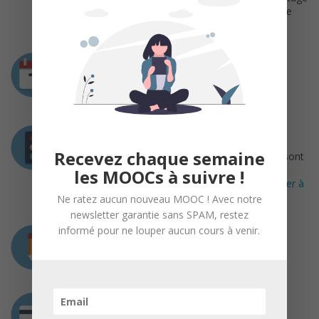
en écrivant des tutoriels, son plus gros ouvrage
étant un tutoriel sur Arduino.
Durée
4 semaines
Du 22 mai au 4 juillet 2018
Prérequis
Recevez chaque semaine
Des notions en développement informatique sont
un plus.
les MOOCs à suivre !
Il est recommandé d’avoir suivi
le MOOC s’Initier à
la fabrication numérique.
Ne ratez aucun nouveau MOOC ! Avec notre
newsletter garantie sans SPAM, restez
informé pour ne louper aucun cours à venir.
Charge de travail
2 heures / semaine
Coût