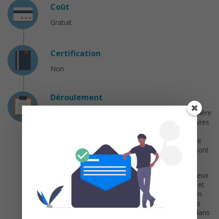
Coût
Gratuit
Certification
Non
Déroulement
L’objectif de ce MOOC est de donner une première
approche de la poésie numérique : quelles œuvres
peuvent être qualifiées de poésie numérique ?
Comment peut-on la définir ? Comment est-elle
apparue et s’est-elle développée ? Quelles en sont
les formes ?
Nous aborderons la poésie numérique selon deux
angles distincts : celui de la forme des œuvres et
celui du champ socio-culturel que les acteurs en
poésie numérique construisent peu à peu, qu’ils
soient auteurs, éditeurs, etc. Il ne s’agira pas, dans