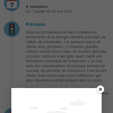
6 semaines
Du 7 janvier au 09 mai 2016
Prérequis
Nous recommandons de bien connaître les
fondements de la biologie cellulaire (concepts de
cellule, de membrane…) et quelques bases de
chimie (ions, protéines…). Certaines grandes
notions seront revues mais, de manière générale,
ce cours s’adresse à des gens ayant validé une
formation scientifique de niveau bac+1. Si vous
avez des connaissances de physique (notions de
courant, de potentiel, de résistance), c’est encore
mieux, mais sachez que nous n’utiliserons que
deux équations mathématiques dans ce cours.
Cette formation nécessite aussi une certaine
aisance avec les outils informatiques et une bonne
dose de motivation et d’autonomie.
Charge de travail