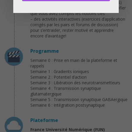
veulent approfondir certaines notions (annexes)
– des quiz corrigés automatiquement pour vérifier
que vous avez compris les notions clés
– des activités interactives (exercices d’application
corrigés par les pairs et forums de discussion)
pour s’entraider, rester motivé et apprendre
encore d’avantage!
Programme
Semaine 0 : Prise en main de la plateforme et
rappels
Semaine 1 : Gradients ioniques
Semaine 2 : Potentiel d’action
Semaine 3 : Libération des neurotransmetteurs
Semaine 4 : Transmission synaptique
glutamatergique
Semaine 5 : Transmission synaptique GABAergique
Semaine 6 : Intégration postsynaptique
Plateforme
France Université Numérique (FUN)