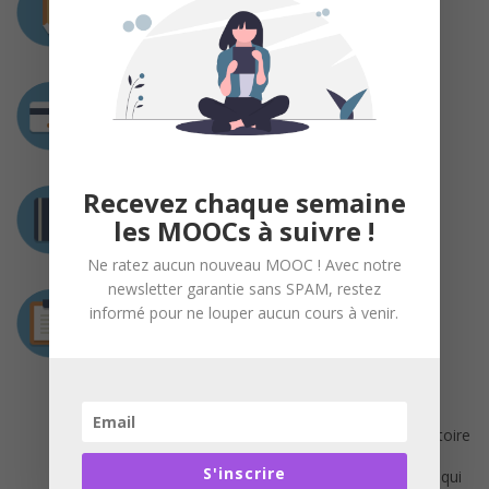
1 à 3 heures / semaine
Coût
Gratuit
Recevez chaque semaine
Certification
les MOOCs à suivre !
Attestation de suivi avec succès
Ne ratez aucun nouveau MOOC ! Avec notre
newsletter garantie sans SPAM, restez
Déroulement
informé pour ne louper aucun cours à venir.
Chaque semaine, l’enseignement associe :
– de brèves vidéos didactiques présentant des
notions de neurophysiologie cellulaire (« côté
cours »)
– des vidéos d’expériences réalisées en laboratoire
(« côté labo »)
S'inscrire
– des documents complémentaires pour ceux qui