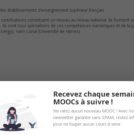
des établissements d’enseignement supérieur français
ertificateurs constituent un réseau au niveau national. Ils forment e
ls sont tous spécialistes de ces compétences numériques et de la péd
 Cergy), Yann Canal (Université de Nimes).
intuitive du numérique, sans exigence spécifique. Ce cours s’adresse 
Recevez chaque semai
onnelles, professionnelles, ou pour mener leurs études.
MOOCs à suivre !
Ne ratez aucun nouveau MOOC ! Avec no
newsletter garantie sans SPAM, restez i
pour ne louper aucun cours à venir.