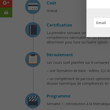
Coût
Gratuit
Certification
La première semaine sera consacrée à l
compétences valorisable en soi (notammen
déterminer pour l’une ou l’autre option.
Déroulement
Les cours sont planifiés sur 8 semaines
– une formation de base : vidéos, Q.C.M.
– un complément de parcours optionnel 
dossier numérique de compétences en vu
Programme
Semaine 1 : Introduction à la thématique