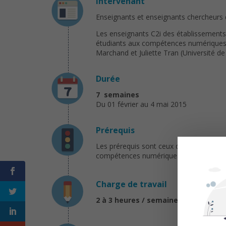
Intervenant
Enseignants et enseignants chercheurs 
Les enseignants C2i des établissements c
étudiants aux compétences numériques. I
Marchand et Juliette Tran (Université de
Durée
7 semaines
Du 01 février au 4 mai 2015
Prérequis
Les prérequis sont ceux d’une pratique 
compétences numériques à des fins pers
Charge de travail
2 à 3 heures / semaine