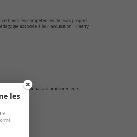
t certifient les compétences de leurs propres
agogie associée à leur acquisition : Thierry
aux personnes souhaitant améliorer leurs
ne les
tre
nformé