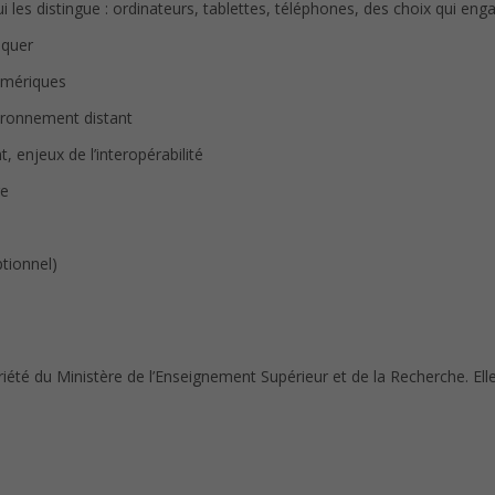
 les distingue : ordinateurs, tablettes, téléphones, des choix qui eng
iquer
umériques
ironnement distant
 enjeux de l’interopérabilité
ge
ptionnel)
riété du Ministère de l’Enseignement Supérieur et de la Recherche. El