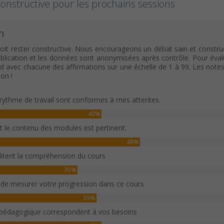
onstructive pour les prochains sessions
n
oit rester constructive. Nous encourageons un débat sain et construc
ication et les données sont anonymisées après contrôle. Pour évaluer c
rd avec chacune des affirmations sur une échelle de 1 à 99. Les note
on !
rythme de travail sont conformes à mes attentes.
40%
et le contenu des modules est pertinent.
48%
ilitent la compréhension du cours
35%
 de mesurer votre progression dans ce cours
39%
 pédagogique correspondent à vos besoins