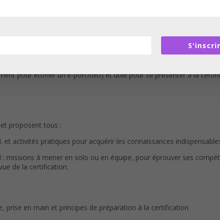
S'inscri
’introduction à la thématique de ce MOOC et à la découverte des prin
t pour étoffer un e-portfolio) et utile pour se présenter à la certif
 et proposent tous :
 et activités pratiques pour acquérir les connaissances indispensables
: missions à mener en solo ou en équipe, pour éprouver ses compéten
e de la certification.
, prise en main et principes de préparation à la certification