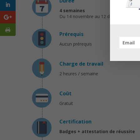
Durée
4 semaines
Du 14 novembre au 12 décembre 2016
Prérequis
Aucun prérequis
Charge de travail
2 heures / semaine
Coût
Gratuit
Certification
Badges + attestation de réussite