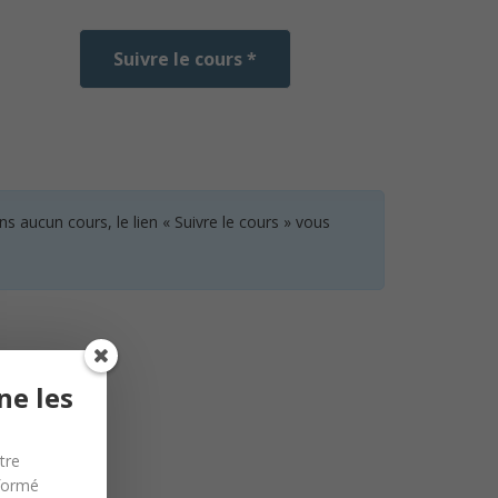
Suivre le cours *
 aucun cours, le lien « Suivre le cours » vous
ne les
tre
nformé