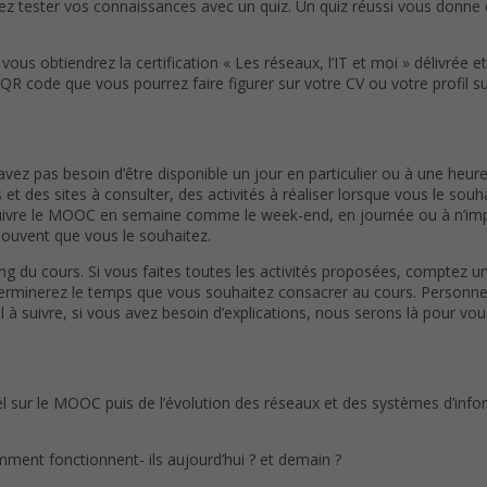
z tester vos connaissances avec un quiz. Un quiz réussi vous donne 
vous obtiendrez la certification « Les réseaux, l’IT et moi » délivrée 
un QR code que vous pourrez faire figurer sur votre CV ou votre profil 
avez pas besoin d’être disponible un jour en particulier ou à une heure
et des sites à consulter, des activités à réaliser lorsque vous le so
 suivre le MOOC en semaine comme le week-end, en journée ou à n’im
souvent que vous le souhaitez.
ong du cours. Si vous faites toutes les activités proposées, comptez
erminerez le temps que vous souhaitez consacrer au cours. Personne n
 à suivre, si vous avez besoin d’explications, nous serons là pour vou
 sur le MOOC puis de l’évolution des réseaux et des systèmes d’infor
ment fonctionnent- ils aujourd’hui ? et demain ?