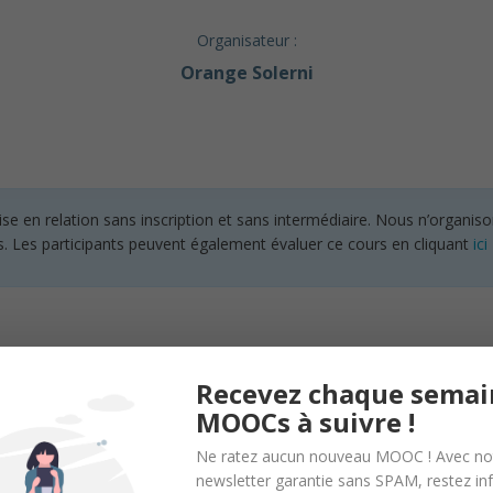
Organisateur :
Orange Solerni
en relation sans inscription et sans intermédiaire. Nous n’organisons
s. Les participants peuvent également évaluer ce cours en cliquant
ici
Recevez chaque semai
MOOCs à suivre !
l Knowledge
Ne ratez aucun nouveau MOOC ! Avec no
newsletter garantie sans SPAM, restez i