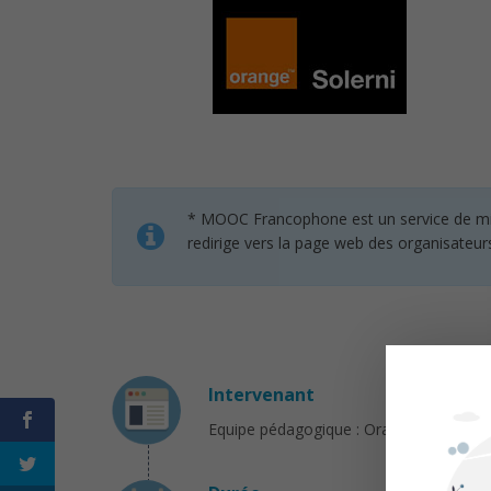
* MOOC Francophone est un service de mise 
redirige vers la page web des organisateur
Intervenant
Equipe pédagogique : Orange et Globa