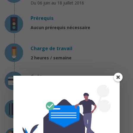
Du 06 juin au 18 juillet 2016
Prérequis
Aucun prérequis nécessaire
Charge de travail
2 heures / semaine
Coût
Gratuit
Certification
Attestation de suivi avec succès
Déroulement