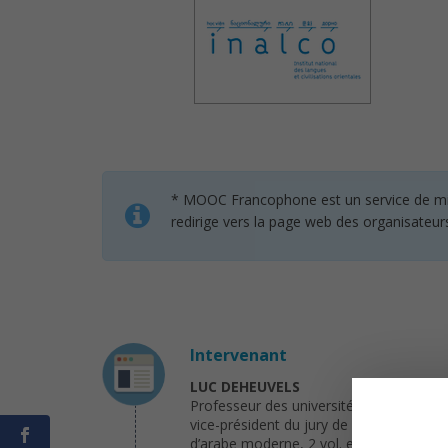
* MOOC Francophone est un service de mise 
redirige vers la page web des organisateur
Intervenant
LUC DEHEUVELS
Professeur des universités, il enseigne la
vice-président du jury de l’agrégation
d’arabe moderne, 2 vol. et CD, L’Asia