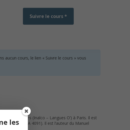
Suivre le cours *
 aucun cours, le lien « Suivre le cours » vous
sations orientales (Inalco – Langues O’) à Paris. Il est
ne les
e (CERMOM, EA 4091). Il est l’auteur du Manuel