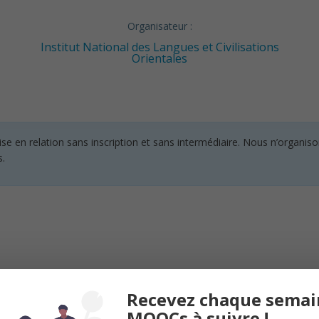
Organisateur :
Institut National des Langues et Civilisations
Orientales
en relation sans inscription et sans intermédiaire. Nous n’organisons
s.
 langue et la littérature arabe à l’Institut national des langues et civili
Recevez chaque semai
 d’arabe et membre du Centre de Recherches Moyen-Orient Méditerrané
MOOCs à suivre !
thèque-Langues du Monde.