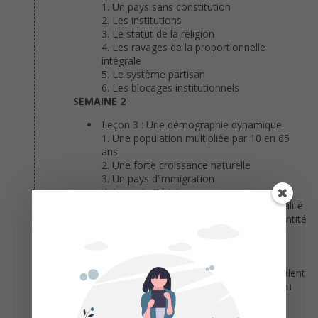
Un pays sans constitution
Les institutions
Le statut de la religion
Les ravages de la proportionnelle
intégrale
Le système partisan
Les blocages institutionnels
SEMAINE 2
Leçon 3 : Une démographie dynamique
Une population multipliée par 10 en 65
ans
Une forte croissance naturelle
Un pays d’immigration
La majorité juive
La minorité arabe : la question de l’égalité
La minorité arabe : la question de l’identité
Leçon 4 : Israël et le développement
durable
Centre et périphérie
Un aménagement du territoire ambivalent
Les villes de développement : échec ou
déception ?
Les carences du réseau de transports