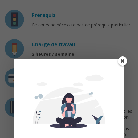
Prérequis
Ce cours ne nécessite pas de prérequis particulier
Charge de travail
2 heures / semaine
Coût
Gratuit
Certification
Les participants qui complètent la formation et les
activités d’évaluation reçoivent une
attestation
de participation
. Il est à noter que la
participation aux questions d’évaluation n’est pas
obligatoire pour suivre ces cours, mais qu’elle l’est