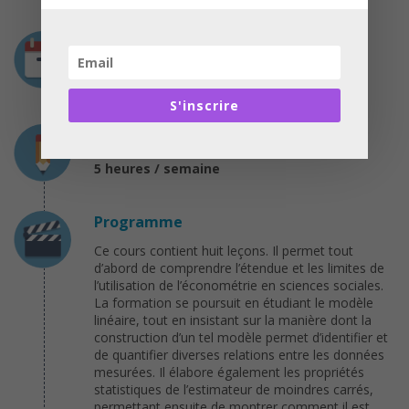
Durée
8 semaines
Du 06 février au 27 mars 2017
S'inscrire
Charge de travail
5 heures / semaine
Programme
Ce cours contient huit leçons. Il permet tout
d’abord de comprendre l’étendue et les limites de
l’utilisation de l’économétrie en sciences sociales.
La formation se poursuit en étudiant le modèle
linéaire, tout en insistant sur la manière dont la
construction d’un tel modèle permet d’identifier et
de quantifier diverses relations entre les données
mesurées. Il élabore également les propriétés
statistiques de l’estimateur de moindres carrés,
permettant ensuite de montrer comment il est