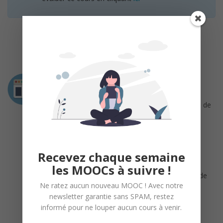
Intervenant
Sophie Béreau
Professeure de finance – Université catholique de
Louvain
Christian Hafner
Professeur de statistique et d’économétrie –
Université catholique de Louvain
Recevez chaque semaine
Mikael Petitjean
les MOOCs à suivre !
Professeur de finance – Université catholique de
Louvain
Ne ratez aucun nouveau MOOC ! Avec notre
newsletter garantie sans SPAM, restez
Sébastien Van Bellegem
informé pour ne louper aucun cours à venir.
Professeur de statistique et d’économétrie –
Université catholique de Louvain