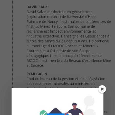
DAVID SALZE
David Salze est docteur en géosciences
(exploration minière) de l’université d’Henri
Poincaré de Nancy. Il est maître de conférences de
l’institut Mines-Télécom. Son domaine de
recherche est l’impact environnemental et
l’industrie extractive. Il enseigne les Géosciences à
l’Ecole des Mines d’Alès depuis 8 ans. Il a participé
au montage du MOOC Roches et Minéraux
Courants et a fait partie de son équipe
pédagogique. Il est le principal référent sur ce
MOOC. Il est membre du Réseau d’excellence Mine
et Société.
REMI GALIN
Chef du bureau de la gestion et de la législation
des ressources minérales au ministère de
l’écologie, du développement durable et de
l’énergie. Il est l’un des acteurs principal de
l’initiative « mines responsables » .
BRUNO BUSSIERE
Directeur scientifique de l’Institut de recherche en