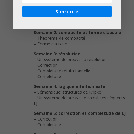
– Syntaxe
– Sémantique
S'inscrire
– Satifaisabilité
– Entscheidungsproblem
Semaine 2: compacité et forme clausale
– Théorème de compacité
– Forme clausale
Semaine 3: résolution
– Un système de preuve: la résolution
– Correction
– Complétude réfutationnelle
– Complétude
Semaine 4: logique intuitionniste
– Sémantique: structures de Kripke
– Un système de preuve: le calcul des séquents
LJ
Semaine 5: correction et complétude de LJ
– Correction
– Complétude