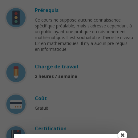
Prérequis
Ce cours ne suppose aucune connaissance
spécifique préalable, mais s’adresse cependant à
un public ayant une pratique du raisonnement
mathématique. Il est souhaitable d’avoir le niveau
L2 en mathématiques. Il n’y a aucun pré-requis
en informatique.
Charge de travail
2 heures / semaine
Coût
Gratuit
Certification