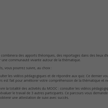
l combinera des apports théoriques, des reportages dans des lieux d’
éer une communauté vivante autour de la thématique.
és, vous pourrez suivre, au choix :
onsulter les vidéos pédagogiques et de répondre aux quiz. Ce dernier v
 est fait pour améliorer votre compréhension de la thématique et ne d
uivre la totalité des activités du MOOC : consulter les vidéos pédagog
 évaluer le travail de 3 autres participants. Ce parcours vous demande
btenir une attestation de suivi avec succès.