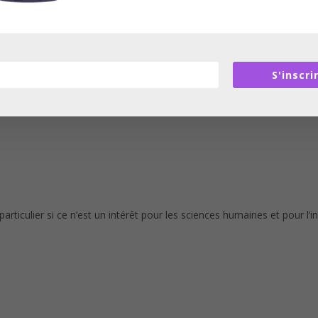
mentale, elle s’intéresse aux liens entre émotions et désirabilité et a
iversité Pierre-Mendès-France, il travaille en sociologie de la culture 
S'inscri
rticulier si ce n’est un intérêt pour les sciences humaines et pour l’i