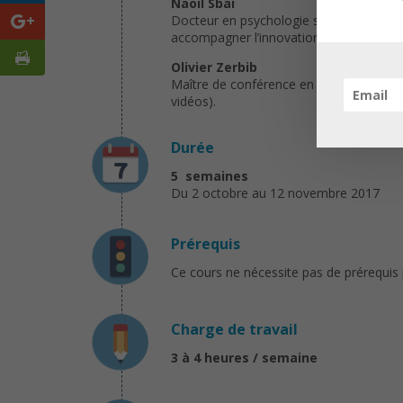
Naoil Sbai
Docteur en psychologie sociale et expéri
accompagner l’innovation.
Olivier Zerbib
Maître de conférence en sociologie à l’Un
vidéos).
Durée
5 semaines
Du 2 octobre au 12 novembre 2017
Prérequis
Ce cours ne nécessite pas de prérequis pa
Charge de travail
3 à 4 heures / semaine