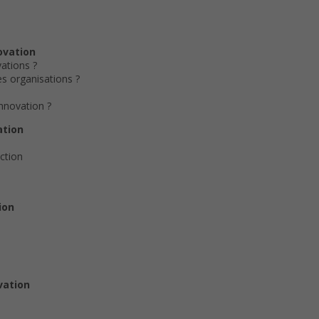
ovation
ations ?
es organisations ?
innovation ?
ation
ction
ion
vation