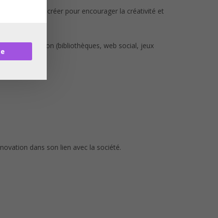
ux conditions à créer pour encourager la créativité et
et de l’innovation (bibliothèques, web social, jeux
re
nnovation dans son lien avec la société.