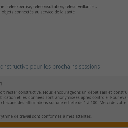
e : téléexpertise, téléconsultation, télésurveillance…
 objets connectés au service de la santé
onstructive pour les prochains sessions
n
oit rester constructive. Nous encourageons un débat sain et construc
ication et les données sont anonymisées après contrôle. Pour évaluer c
c chacune des affirmations sur une échelle de 1 à 100. Merci de votr
rythme de travail sont conformes à mes attentes.