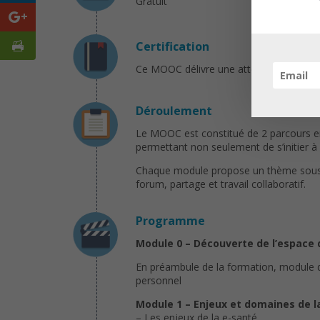
Gratuit
Certification
Ce MOOC délivre une attestation de réus
Déroulement
Le MOOC est constitué de 2 parcours en 
permettant non seulement de s’initier à
Chaque module propose un thème sous di
forum, partage et travail collaboratif.
Programme
Module 0 – Découverte de l’espace
En préambule de la formation, module de
personnel
Module 1 – Enjeux et domaines de l
– Les enjeux de la e-santé