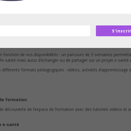
site aux personnes ayant validé les 5 modules à l’issue du parcours.
S'inscri
fonction de vos disponibilités : un parcours de 5 semaines permettant
 l’e-santé mais aussi d’échanger ou de partager sur un projet e-santé 
fférents formats pédagogiques : vidéos, activités d’apprentissage et
 de formation
 découverte de l’espace de formation avec des tutoriels vidéos et ac
a e-santé