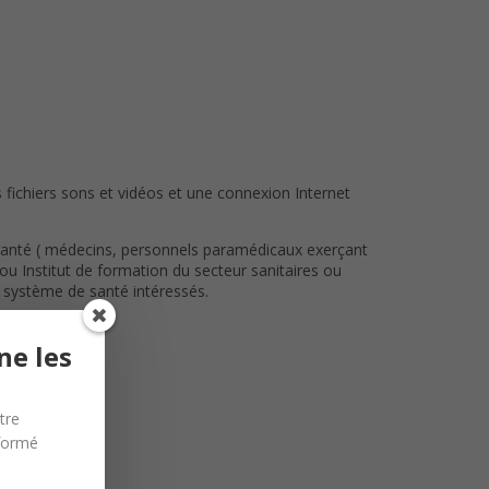
ichiers sons et vidéos et une connexion Internet
 e-santé ( médecins, personnels paramédicaux exerçant
ou Institut de formation du secteur sanitaires ou
u système de santé intéressés.
ne les
tre
nformé