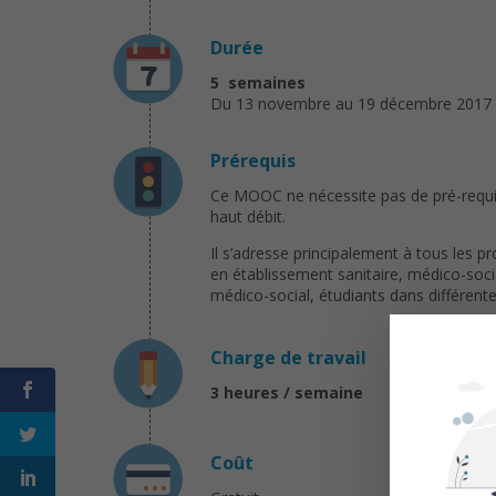
Durée
5 semaines
Du 13 novembre au 19 décembre 2017
Prérequis
Ce MOOC ne nécessite pas de pré-requis
haut débit.
Il s’adresse principalement à tous les p
en établissement sanitaire, médico-socia
médico-social, étudiants dans différent
Charge de travail
3 heures / semaine
Coût