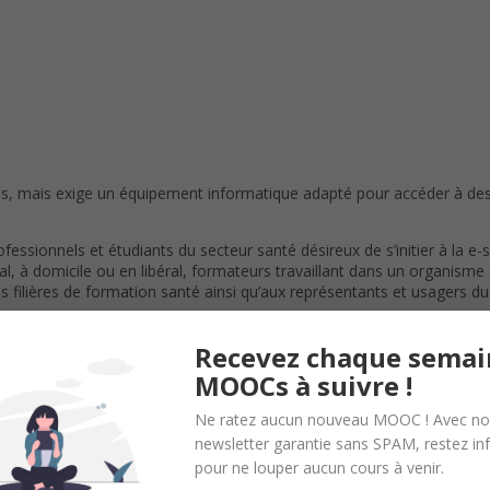
, mais exige un équipement informatique adapté pour accéder à des f
rofessionnels et étudiants du secteur santé désireux de s’initier à la
l, à domicile ou en libéral, formateurs travaillant dans un organisme 
es filières de formation santé ainsi qu’aux représentants et usagers d
Recevez chaque semai
MOOCs à suivre !
Ne ratez aucun nouveau MOOC ! Avec no
newsletter garantie sans SPAM, restez i
pour ne louper aucun cours à venir.