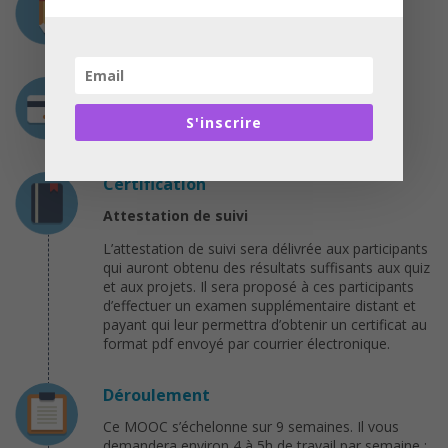
3 heures / semaine
Coût
S'inscrire
Gratuit
Certification
Attestation de suivi
L’attestation de suivi sera délivrée aux participants
qui auront obtenu des résultats suffisants aux quiz
et aux projets. Il sera proposé à ces participants
d’effectuer un examen supplémentaire distant et
payant qui leur permettra d’obtenir un certificat au
format pdf envoyé par courrier électronique.
Déroulement
Ce MOOC s’échelonne sur 9 semaines. Il vous
demandera environ 4 à 5h de travail par semaine ;