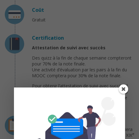
Coût
Gratuit
Certification
Attestation de suivi avec succès
Des quizz à la fin de chaque semaine compteront
pour 70% de la note finale.
Une activité d’évaluation par les pairs à la fin du
MOOC comptera pour 30% de la note finale.
Pour obtenir l’attestation de suivi avec succès, il
est nécessaire d’obtenir une note supérieure ou
égale à 12/20. L’attestation sera téléchargeable
sur votre tableau de bord à la fin du MOOC.
Déroulement
Ce MOOC se déroulera sur 7 semaines et balaiera
e
une période qui s’étend de la Grèce antique au XIX