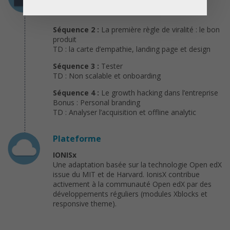
Séquence 1 :
L’esprit du growth hacking
TD : Lean Canevas
Séquence 2 :
La première règle de viralité : le bon
produit
TD : la carte d’empathie, landing page et design
Séquence 3 :
Tester
TD : Non scalable et onboarding
Séquence 4 :
Le growth hacking dans l’entreprise
Bonus : Personal branding
TD : Analyser l’acquisition et offline analytic
Plateforme
IONISx
Une adaptation basée sur la technologie Open edX
issue du MIT et de Harvard. IonisX contribue
activement à la communauté Open edX par des
développements réguliers (modules Xblocks et
responsive theme).