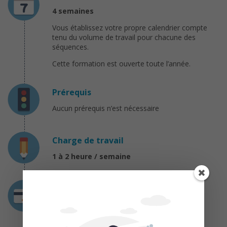
4 semaines
Vous établissez votre propre calendrier compte
tenu du volume de travail pour chacune des
séquences.
Cette formation est ouverte toute l’année.
Prérequis
Aucun prérequis n’est nécessaire
Charge de travail
1 à 2 heure / semaine
Coût
Gratuit