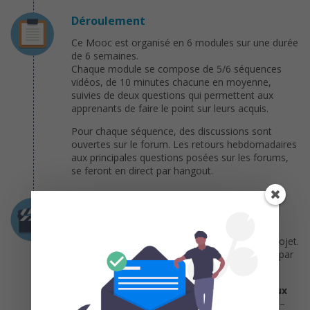
Déroulement
Ce Mooc est organisé en 6 modules sur une durée
de 6 semaines.
Chaque module se compose de 5/6 séquences
vidéos, de 10 minutes chacune en moyenne,
suivies de deux questions qui permettent aux
apprenants de faire le point sur leurs acquis.
Pour chaque séquence, des discussions sont
ouvertes sur le forum. Les retours hebdomadaires
aux principales questions posées sur les forums,
se feront en direct par hangout.
Programme
Ce Mooc est organisé selon 6 thématiques
correspondant à un plan de travail du mode projet.
Chaque semaine fait l’objet d’une introduction par
l’enseignant de référence.
Semaine 1 – Introduction et fondamentaux
S1.1 – Concepts clés du records management –