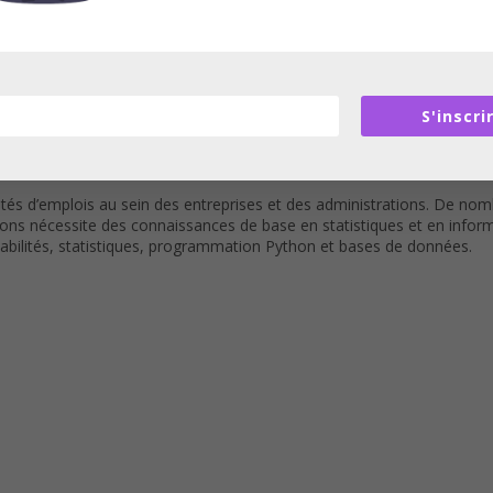
2018
S'inscri
ités d’emplois au sein des entreprises et des administrations. De n
ations nécessite des connaissances de base en statistiques et en inf
babilités, statistiques, programmation Python et bases de données.