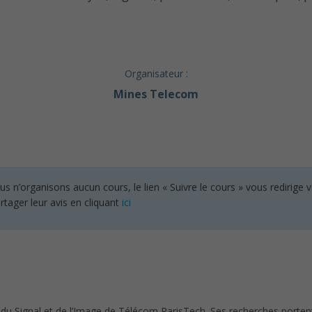
Organisateur :
Mines Telecom
’organisons aucun cours, le lien « Suivre le cours » vous redirige 
rtager leur avis en cliquant
ici
 Signal et de l’Image de Télécom ParisTech. Ses recherches portent sur