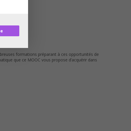
re
ombreuses formations préparant à ces opportunités de
ormatique que ce MOOC vous propose d’acquérir dans