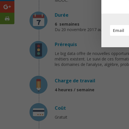
MOOC.
Durée
6 semaines
Du 20 novembre 2017 au 1er octobre 
Prérequis
Le big data offre de nouvelles opportun
métiers existent. Le suivi de ces form
les domaines de l’analyse, algèbre, pro
Charge de travail
4 heures / semaine
Coût
Gratuit