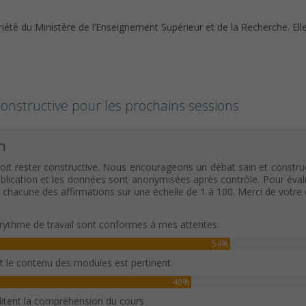
riété du Ministère de l’Enseignement Supérieur et de la Recherche. El
onstructive pour les prochains sessions
n
oit rester constructive. Nous encourageons un débat sain et construc
ication et les données sont anonymisées après contrôle. Pour évaluer c
c chacune des affirmations sur une échelle de 1 à 100. Merci de votr
rythme de travail sont conformes à mes attentes.
54%
et le contenu des modules est pertinent.
48%
ilitent la compréhension du cours