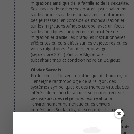
migrations ainsi que de la famille et de la sexualité.
Ses travaux de recherches portent principalement
sur les processus de reconnaissance, notamment
des jeunesses, en contexte de mondialisation et
sur les migrations Afrique-Europe, avec un focus
sur les politiques européennes en matière de
migration et d’asile, les pratiques institutionnelles
afférentes et leurs effets sur les trajectoires et les
vécus migratoires. Son dernier ouvrage
(septembre 2014) s’intitule Migrations
subsahariennes et condition noire en Belgique.
Olivier Servais
Professeur à l’Université catholique de Louvain, où
il enseigne l’anthropologie de la religion, des
systèmes symboliques et des mondes virtuels. Ses
intérêts de recherche actuels se concentrent sur
des valeurs, des religions et leur relation à
l’environnement numérique et les univers
numériques. Sur la religion, son projet historique
se concentre sur l’anthropologie de la Résistance
Ojibwas à la christianisation et la modernisation
(Canada). Il a réalisé quelques travaux sur le terrain
et d’archives, qui ont été publiés en partie dans un