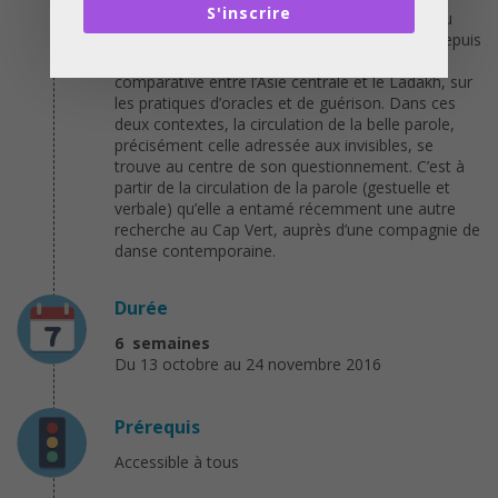
S'inscrire
kazakhs, les pratiques et les croyances liées au
chamanisme sibérien et au soufisme perse. Depuis
quelques années, elle déploie une recherche
comparative entre l’Asie centrale et le Ladakh, sur
les pratiques d’oracles et de guérison. Dans ces
deux contextes, la circulation de la belle parole,
précisément celle adressée aux invisibles, se
trouve au centre de son questionnement. C’est à
partir de la circulation de la parole (gestuelle et
verbale) qu’elle a entamé récemment une autre
recherche au Cap Vert, auprès d’une compagnie de
danse contemporaine.
Durée
6 semaines
Du 13 octobre au 24 novembre 2016
Prérequis
Accessible à tous