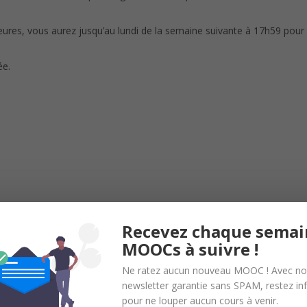
heures, vous aurez jusqu’au lundi de la semaine suivante à 17h59 pour
ée.
Recevez chaque semai
MOOCs à suivre !
Ne ratez aucun nouveau MOOC ! Avec no
newsletter garantie sans SPAM, restez i
pour ne louper aucun cours à venir.