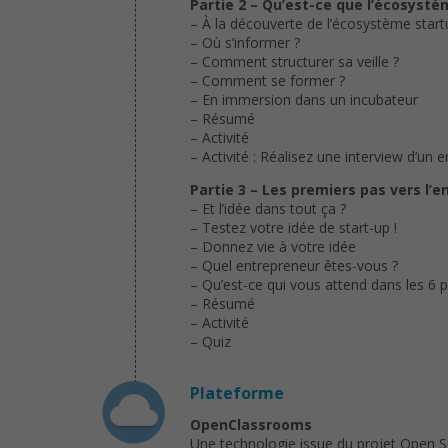
Partie 2 – Qu’est-ce que l’écosystè
– À la découverte de l’écosystème start
– Où s’informer ?
– Comment structurer sa veille ?
– Comment se former ?
– En immersion dans un incubateur
– Résumé
– Activité
– Activité : Réalisez une interview d’un 
Partie 3 – Les premiers pas vers l’
– Et l’idée dans tout ça ?
– Testez votre idée de start-up !
– Donnez vie à votre idée
– Quel entrepreneur êtes-vous ?
– Qu’est-ce qui vous attend dans les 6 
– Résumé
– Activité
– Quiz
Plateforme
OpenClassrooms
Une technologie issue du projet Open 