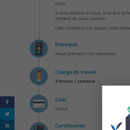
cours.
Si vous débutez le cours, le lundi à 18 
semaine de cours suivante.
Cette formation est ouverte toute l’ann
Prérequis
Aucun prérequis n’est nécessaire
Charge de travail
2 heures / semaine
Coût
Gratuit
Certification