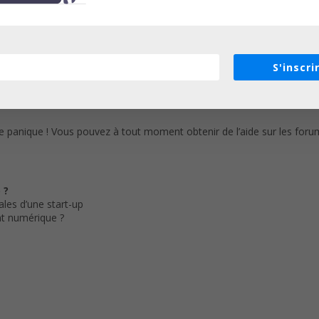
du cours et obtenir une note finale d’au moins 70% pour obtenir votre
/ mois) est nécessaire pour valider votre certification.
S'inscri
bliées chaque semaine, et vous devrez effectuer des exercices pour m
de panique ! Vous pouvez à tout moment obtenir de l’aide sur les foru
 ?
ales d’une start-up
t numérique ?