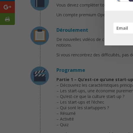
Vous devez compléter tous les exercices 
Un compte premium OpenClassrooms (20€ 
Déroulement
De nouvelles vidéos de cours seront pu
notions.
Si vous rencontrez des difficultés, pas 
Programme
Partie 1 – Qu’est-ce qu’une start-up
– Découvrez les caractéristiques princip
– Les start-ups, une économie puremen
– Qu’est-ce que la culture start-up ?
– Les start-ups et l’échec
– Qui sont les startuppers ?
– Résumé
– Activité
– Quiz