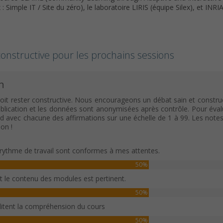
Simple IT / Site du zéro), le laboratoire LIRIS (équipe Silex), et IN
onstructive pour les prochains sessions
n
oit rester constructive. Nous encourageons un débat sain et construc
ication et les données sont anonymisées après contrôle. Pour évaluer c
rd avec chacune des affirmations sur une échelle de 1 à 99. Les note
on !
rythme de travail sont conformes à mes attentes.
50%
et le contenu des modules est pertinent.
50%
ilitent la compréhension du cours
50%