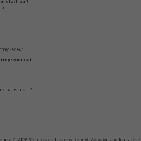
me start-up ?
up
entrepreneur
entrepreneuriat
prochains mois ?
Source CLAIRE (Community Learning through Adaptive and Interactive