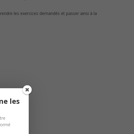
 rendre les exercices demandés et passer ainsi à la
ne les
tre
nformé