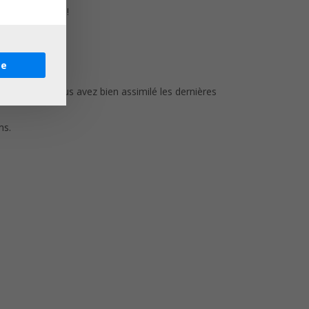
 certification !
re
ontrer que vous avez bien assimilé les dernières
ms.