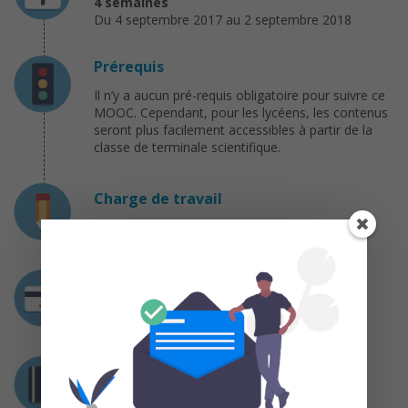
4 semaines
Du 4 septembre 2017 au 2 septembre 2018
Prérequis
Il n’y a aucun pré-requis obligatoire pour suivre ce
MOOC. Cependant, pour les lycéens, les contenus
seront plus facilement accessibles à partir de la
classe de terminale scientifique.
Charge de travail
4 heures / semaine
Coût
Gratuit
Certification
Un résultat de 60% aux évaluations de fin de