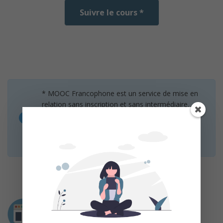
Suivre le cours *
* MOOC Francophone est un service de mise en
relation sans inscription et sans intermédiaire.
Nous n’organisons aucun cours, le lien « Suivre le
cours » vous redirige vers la page web des
organisateurs.
Intervenants
N.C