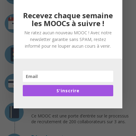
Recevez chaque semaine
Durée
les MOOCs à suivre !
3 semaines
Ne ratez aucun nouveau MOOC ! Avec notre
Du 11 octobre au 04 novembre
newsletter garantie sans SPAM, restez
informé pour ne louper aucun cours à venir.
Prérequis
Aucun prérequis nécessaire
Coût
Gratuit
S'inscrire
Certification
Ce MOOC est une porte d’entrée sur le processus
de recrutement de 200 collaborateurs sur 3 ans.