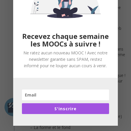
Chaque partie d’un cours certifiant est ponctuée
d’exercices de 2 types :
– Des quiz corrigés automatiquement
– Des devoirs libres (exemple : créer un site web
avec des consignes précises).
Recevez chaque semaine
les MOOCs à suivre !
Ces devoirs sont évalués par les pairs. Chaque
devoir est corrigé 3 fois par 3 autres élèves, dans
Ne ratez aucun nouveau MOOC ! Avec notre
un processus en double aveugle, selon un barème
newsletter garantie sans SPAM, restez
fixé par le professeur. La note finale est la
moyenne des 3 notes reçues sur le devoir.
informé pour ne louper aucun cours à venir.
Si vous rencontrez des difficultés, pas de panique !
Vous pouvez à tout moment obtenir de l’aide sur
les forums.
Programme
S'inscrire
Partie 1 – À quoi sert un Business Plan ?
– Le BP : c’est quoi ? (définition, utilité, contexte)
– Les éléments constitutifs du Business Plan
– La forme et le fond