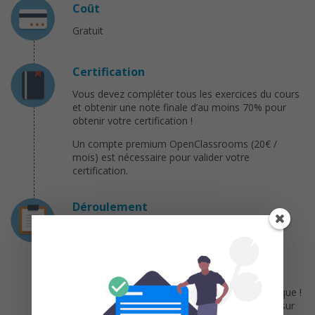
Coût
Gratuit
Certification
Vous devez compléter tous les exercices du cours
et obtenir une note finale d’au moins 70% pour
obtenir votre certification !
Un compte premium OpenClassrooms (20€ /
mois) est nécessaire pour valider votre
certification.
Déroulement
De nouvelles vidéos de cours seront publiées
chaque semaine, et vous devrez effectuer des
exercices pour montrer que vous avez bien
assimilé les dernières notions.
Si vous rencontrez des difficultés, pas de panique !
Vous pouvez à tout moment obtenir de l’aide sur