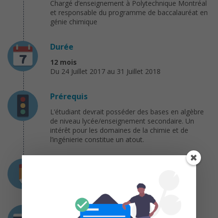
Chargé d’enseignement à Polytechnique Montréal
et responsable du programme de baccalauréat en
génie chimique
Durée
12 mois
Du 24 Juillet 2017 au 31 Juillet 2018
Prérequis
L’étudiant devrait posséder des bases en algèbre
de niveau lycée/enseignement secondaire. Un
intérêt pour les domaines de la chimie et de
l’ingénierie constitue un atout.
Charge de travail
6 heures
Coût