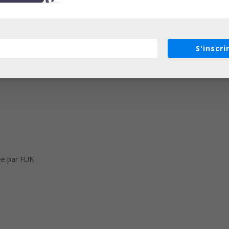
éographie…
es curieuses de comprendre un outil utilisé quotidiennement.
S'inscri
uée par FUN