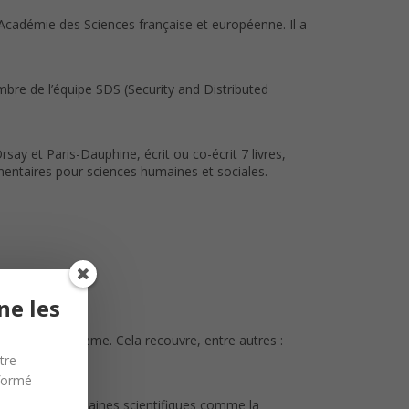
’Académie des Sciences française et européenne. Il a
bre de l’équipe SDS (Security and Distributed
say et Paris-Dauphine, écrit ou co-écrit 7 livres,
umentaires pour sciences humaines et sociales.
ne les
ionne le système. Cela recouvre, entre autres :
tre
nformé
ées dans des domaines scientifiques comme la