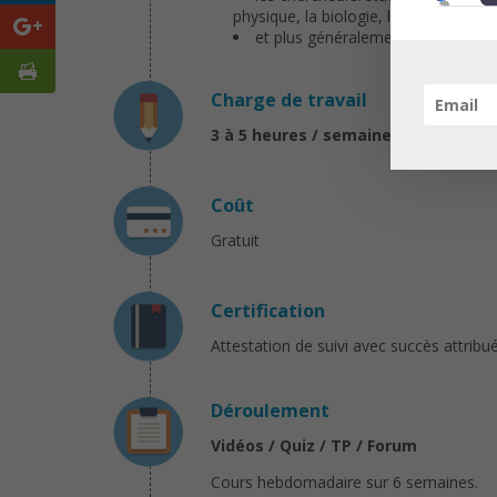
physique, la biologie, l’histoire, la g
et plus généralement les personn
Charge de travail
3 à 5 heures / semaine
Coût
Gratuit
Certification
Attestation de suivi avec succès attrib
Déroulement
Vidéos / Quiz / TP / Forum
Cours hebdomadaire sur 6 semaines.