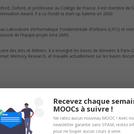
anford, Oxford, et professeur au Collège de France. Il est membre de l
nnovation Award. Il a co-fondé la start-up Xyleme en 2000.
, au Laboratoire d’Informatique Fondementale d’Orléans (LIFO) et mem
socié de l’équipe-projet Inria SMIS.
ire des Arts et Métiers. Il a enseigné les bases de données à Paris-Or
Internet Memory Research, et travaille actuellement sur les bases doc
Recevez chaque semai
MOOCs à suivre !
ilisant une base de données ou souhaitant comprendre comment fonct
Ne ratez aucun nouveau MOOC ! Avec no
1, première année d’école d’ingénieur ou L3 ;
newsletter garantie sans SPAM, restez i
lisateurs de ces systèmes ;
pour ne louper aucun cours à venir.
eurs confrontés au besoin de créer et d’exploiter des bases de donn