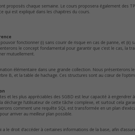
ont proposés chaque semaine. Le cours proposera également des TP q
 qui est expliqué dans les chapitres du cours.
rrence
pouvoir fonctionner (i) sans courir de risque en cas de panne, et (ii) 
erons le concept fondamental pour garantir que c’est le cas, la tra
êner mutuellement.
mation élémentaire dans une grande collection. Nous présenterons le
rbre B, et la table de hachage. Ces structures sont au cœur de l’opt
ion
ntes et les plus appréciables des SGBD est leur capacité à engendrer
a décharge l’utilisateur de cette tâche complexe, et surtout cela gar
querons comment une requête SQL est transformée en un plan d’exécut
pour arriver au meilleur plan possible.
 a le droit d’accéder à certaines informations de la base, afin d’assur