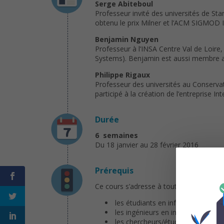
Serge Abiteboul
Professeur invité des universités de St
obtenu le prix Milner et l’ACM SIGMOD I
Benjamin Nguyen
Professeur à l’INSA Centre Val de Loire
Systems). Benjamin est aussi membre as
Philippe Rigaux
Professeur des universités au Conservato
participé à la création de l’entreprise 
Durée
6 semaines
Du 18 janvier au 28 février 2016
Prérequis
Ce cours s’adresse à toute personne ut
les étudiants en informatique : M
les ingénieurs en informatique uti
les chercheurs/étudiants utilisat