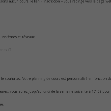
s aucun cours, le lien « Inscription » vous redirige vers la page we
n systèmes et réseaux.
ones IT
le souhaitez. Votre planning de cours est personnalisé en fonction de
heures, vous aurez jusqu’au lundi de la semaine suivante à 17h59 pour
ée.