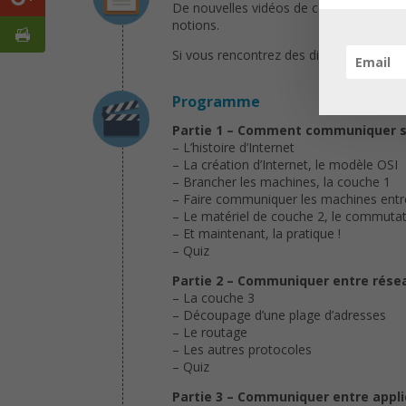
De nouvelles vidéos de cours seront pu
notions.
Si vous rencontrez des difficultés, pas 
Programme
Partie 1 – Comment communiquer su
– L’histoire d’Internet
– La création d’Internet, le modèle OSI
– Brancher les machines, la couche 1
– Faire communiquer les machines entre
– Le matériel de couche 2, le commuta
– Et maintenant, la pratique !
– Quiz
Partie 2 – Communiquer entre rése
– La couche 3
– Découpage d’une plage d’adresses
– Le routage
– Les autres protocoles
– Quiz
Partie 3 – Communiquer entre appli