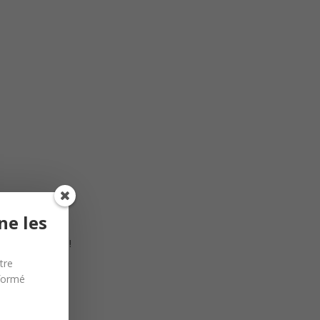
ne les
 certification !
tre
nformé