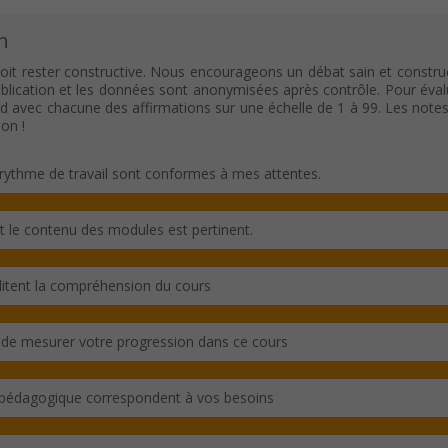
n
oit rester constructive. Nous encourageons un débat sain et construc
ication et les données sont anonymisées après contrôle. Pour évaluer c
rd avec chacune des affirmations sur une échelle de 1 à 99. Les note
on !
rythme de travail sont conformes à mes attentes.
et le contenu des modules est pertinent.
ilitent la compréhension du cours
 de mesurer votre progression dans ce cours
 pédagogique correspondent à vos besoins