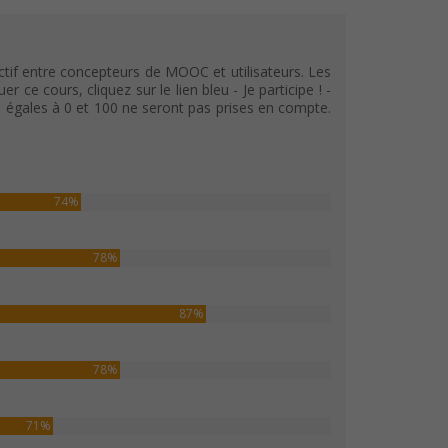
tif entre concepteurs de MOOC et utilisateurs. Les
e cours, cliquez sur le lien bleu - Je participe ! -
s égales à 0 et 100 ne seront pas prises en compte.
74%
78%
87%
78%
71%