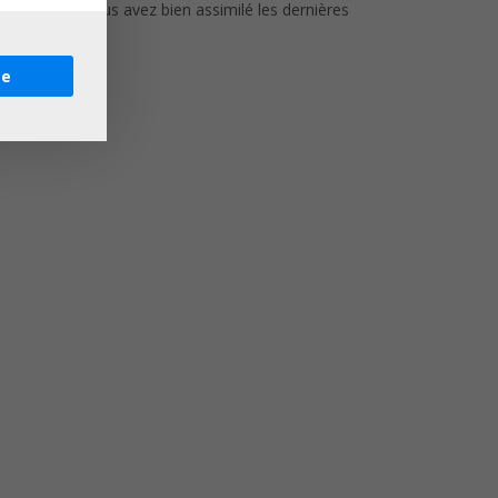
ontrer que vous avez bien assimilé les dernières
ms.
re