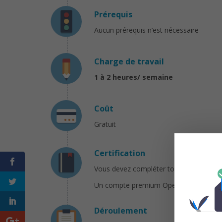
Prérequis
Aucun prérequis n’est nécessaire
Charge de travail
1 à 2 heures/ semaine
Coût
Gratuit
Certification
Vous devez compléter tous les exercices 
Un compte premium OpenClassrooms (20€ 
Déroulement