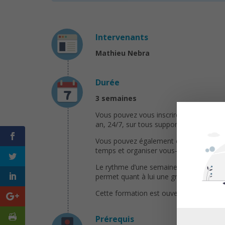
Intervenants
Mathieu Nebra
Durée
3 semaines
Vous pouvez vous inscrire à ce cours à
an, 24/7, sur tous supports (PC, MAC, ta
Vous pouvez également choisir de suivre
temps et organiser vous-même une progr
Le rythme d’une semaine par partie per
permet quant à lui une grande flexibilit
Cette formation est ouverte toute l’ann
Prérequis