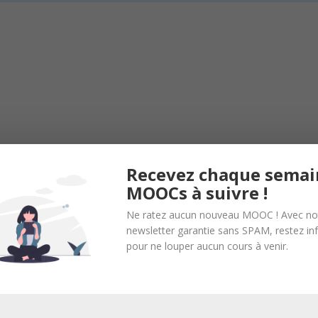
 n’importe quel moment de l’année… Le cours est disponible directe
Recevez chaque semai
blette, mobile).
MOOCs à suivre !
 les cours selon un rythme prédéfini par la plateforme (1 semaine pa
ession régulière..
Ne ratez aucun nouveau MOOC ! Avec no
newsletter garantie sans SPAM, restez i
met un avancement régulier en fixant des dates limites sur le rendu 
pour ne louper aucun cours à venir.
é, car vous pouvez réaliser vos exercices à tout moment.
ée.