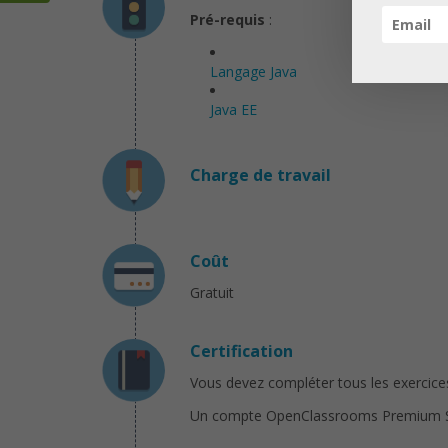
Pré-requis
:
Langage Java
Java EE
Charge de travail
Coût
Gratuit
Certification
Vous devez compléter tous les exercices 
Un compte OpenClassrooms Premium Solo 