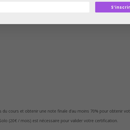
S'inscri
du cours et obtenir une note finale d’au moins 70% pour obtenir votre
(20€ / mois) est nécessaire pour valider votre certification.