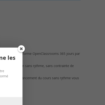
ment sur la plateforme OpenClassrooms 365 jours par
ne les
r partie) ou bien sans rythme, sans contrainte de
tre
nformé
des devoirs. L’avancement du cours sans rythme vous