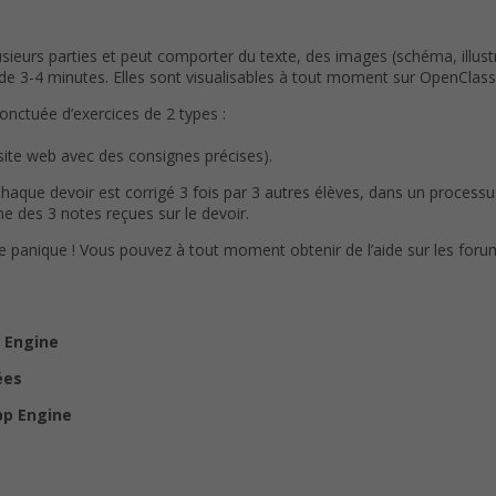
eurs parties et peut comporter du texte, des images (schéma, illustr
3-4 minutes. Elles sont visualisables à tout moment sur OpenClassr
ponctuée d’exercices de 2 types :
 site web avec des consignes précises).
Chaque devoir est corrigé 3 fois par 3 autres élèves, dans un process
e des 3 notes reçues sur le devoir.
de panique ! Vous pouvez à tout moment obtenir de l’aide sur les foru
 Engine
ées
pp Engine