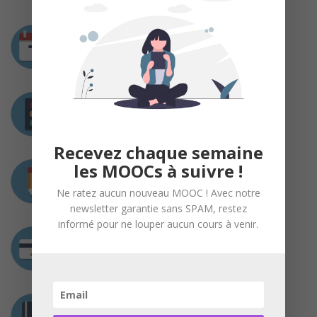
Durée
Disponible toute l’année
Prérequis
Aucun
Recevez chaque semaine
les MOOCs à suivre !
Charge de travail
Ne ratez aucun nouveau MOOC ! Avec notre
20 heures au total
newsletter garantie sans SPAM, restez
informé pour ne louper aucun cours à venir.
Coût
Gratuit
Certification