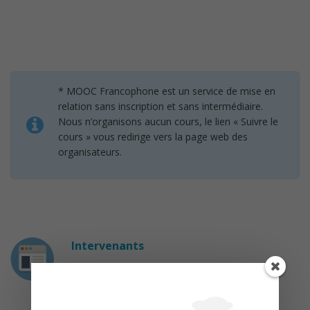
* MOOC Francophone est un service de mise en
relation sans inscription et sans intermédiaire.
Nous n’organisons aucun cours, le lien « Suivre le
cours » vous redirige vers la page web des
organisateurs.
Intervenants
Loïc Guibert
Architecte logiciel et développeur Java EE
freelance. — Auteur pour OpenClassrooms.
Master informatique, spécialité Génie Logiciel