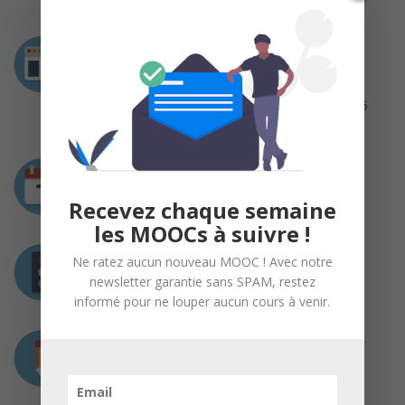
Intervenants
Liv Danthon Lefebvre
Spécialiste de la recherche utilisateur depuis 15
ans
Durée
Disponible toute l’année
Recevez chaque semaine
les MOOCs à suivre !
Prérequis
Ne ratez aucun nouveau MOOC ! Avec notre
newsletter garantie sans SPAM, restez
Aucun
informé pour ne louper aucun cours à venir.
Charge de travail
12 heures au total