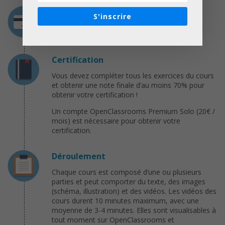
Coût
S'inscrire
Gratuit
Certification
Vous devez compléter tous les exercices du cours
et obtenir une note finale d’au moins 70% pour
obtenir votre certification !
Un compte OpenClassrooms Premium Solo (20€ /
mois) est nécessaire pour obtenir votre
certification.
Déroulement
Chaque cours est composé d’une ou plusieurs
parties et peut comporter du texte, des images
(schéma, illustration) et des vidéos. Les vidéos des
cours durent 10 minutes maximum, avec une
moyenne de 3-4 minutes. Elles sont visualisables à
tout moment sur OpenClassrooms et