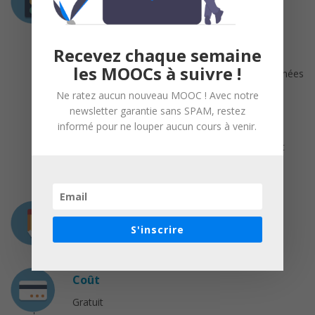
Bases de données
Compréhension des bases de données
relationnelles
Recevez chaque semaine
Langage de requêtes SQL
les MOOCs à suivre !
Notions d’optimisation de bases de données
: indexation, hachage, plans d’exécution
Ne ratez aucun nouveau MOOC ! Avec notre
newsletter garantie sans SPAM, restez
Ingénierie informatique
informé pour ne louper aucun cours à venir.
Bonne connaissance de l’environnement
UNIX
Connaissances réseau élémentaires
Charge de travail
S'inscrire
15 heures au total
Coût
Gratuit