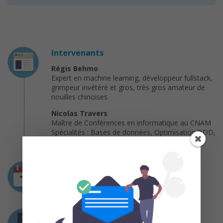
Intervenants
Régis Behmo
Expert en machine learning, développeur fullstack,
grimpeur invétéré et gros, très gros amateur de
nouilles chinoises.
Nicolas Travers
Maître de Conférences en informatique au CNAM
Spécialités : Bases de données, Optimisation BDD,
SQL, NoSQL
Durée
4 séquences
Prérequis