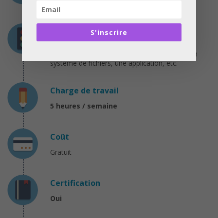
Du 05 Février au 03 Avril 2018
Prérequis
S'inscrire
Utilisation courante d’un ordinateur.
Les bases en informatique : savoir ce qu’est un
système de fichiers, une application, etc.
Charge de travail
5 heures / semaine
Coût
Gratuit
Certification
Oui