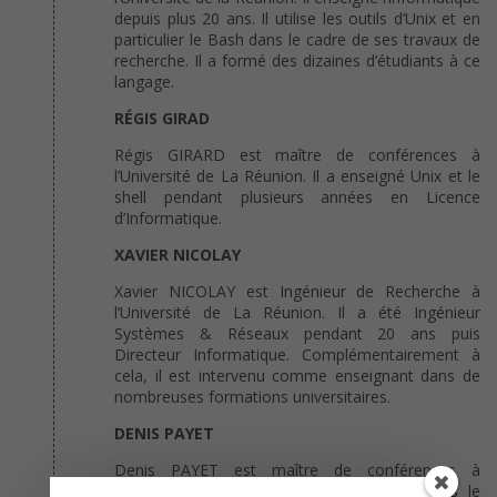
depuis plus 20 ans. Il utilise les outils d’Unix et en
particulier le Bash dans le cadre de ses travaux de
recherche. Il a formé des dizaines d’étudiants à ce
langage.
RÉGIS GIRAD
Régis GIRARD est maître de conférences à
l’Université de La Réunion. Il a enseigné Unix et le
shell pendant plusieurs années en Licence
d’Informatique.
XAVIER NICOLAY
Xavier NICOLAY est Ingénieur de Recherche à
l’Université de La Réunion. Il a été Ingénieur
Systèmes & Réseaux pendant 20 ans puis
Directeur Informatique. Complémentairement à
cela, il est intervenu comme enseignant dans de
nombreuses formations universitaires.
DENIS PAYET
Denis PAYET est maître de conférences à
l’Université de La Réunion. Il enseigne dans le