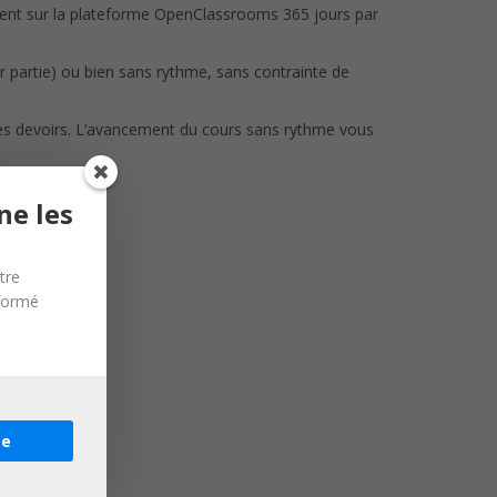
ment sur la plateforme OpenClassrooms 365 jours par
r partie) ou bien sans rythme, sans contrainte de
des devoirs. L’avancement du cours sans rythme vous
ne les
tre
nformé
re