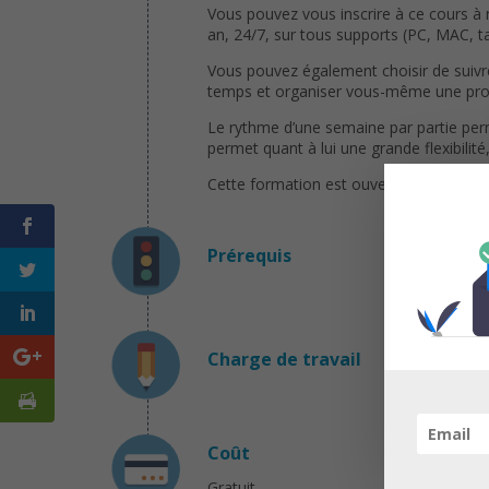
Vous pouvez vous inscrire à ce cours à
an, 24/7, sur tous supports (PC, MAC, ta
Vous pouvez également choisir de suivre
temps et organiser vous-même une progr
Le rythme d’une semaine par partie per
permet quant à lui une grande flexibilit
Cette formation est ouverte toute l’ann
Prérequis
Charge de travail
Coût
Gratuit