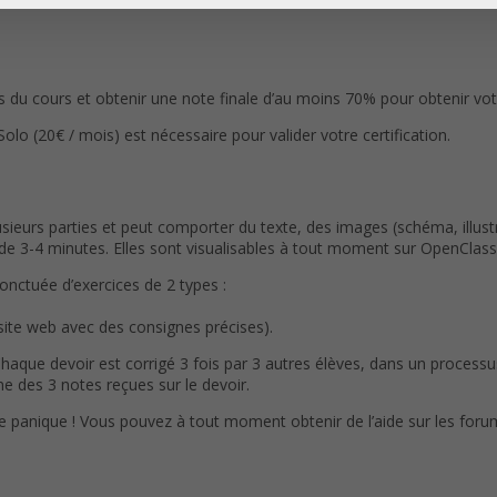
du cours et obtenir une note finale d’au moins 70% pour obtenir votre
(20€ / mois) est nécessaire pour valider votre certification.
eurs parties et peut comporter du texte, des images (schéma, illustr
3-4 minutes. Elles sont visualisables à tout moment sur OpenClassr
ponctuée d’exercices de 2 types :
 site web avec des consignes précises).
Chaque devoir est corrigé 3 fois par 3 autres élèves, dans un process
e des 3 notes reçues sur le devoir.
de panique ! Vous pouvez à tout moment obtenir de l’aide sur les foru