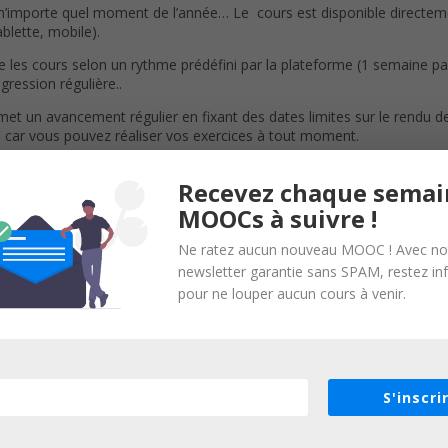
 n’importe quel moment de l’année… Le cours est disponible directe
blette, mobile).
 les cours selon un rythme prédéfini par la plateforme (1 semaine pa
ession régulière..
met un avancement régulier en fixant des dates limites sur le rendu 
é, car vous pouvez réaliser vos exercices à tout moment.
ée.
Recevez chaque semai
MOOCs à suivre !
Ne ratez aucun nouveau MOOC ! Avec no
newsletter garantie sans SPAM, restez i
pour ne louper aucun cours à venir.
S'inscri