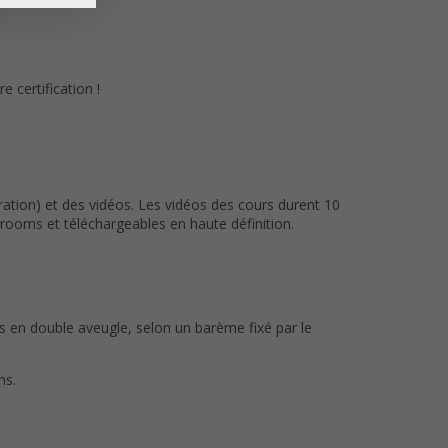
 certification !
ation) et des vidéos. Les vidéos des cours durent 10
ooms et téléchargeables en haute définition.
us en double aveugle, selon un barème fixé par le
ms.