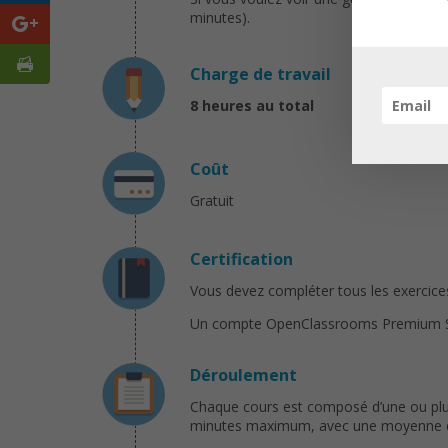
minutes).
Charge de travail
8 heures au total
Coût
Gratuit
Certification
Vous devez compléter tous les exercices 
Un compte OpenClassrooms Premium Solo 
Déroulement
Chaque cours est composé d’une ou plusi
minutes maximum, avec une moyenne de 