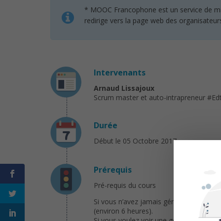
* MOOC Francophone est un service de mise 
redirige vers la page web des organisateur
Intervenants
Arnaud Lissajoux
Scrum master et auto-intrapreneur #Edt
Durée
Début le 05 Octobre 2017
Prérequis
Pré-requis du cours
Si vous n’avez jamais géré un projet ave
(environ 6 heures).
Si vous voulez voir une gestion de projet