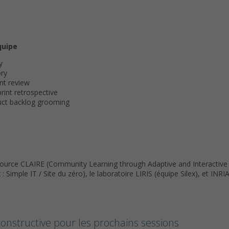
équipe
y
ory
int review
rint retrospective
duct backlog grooming
Source CLAIRE (Community Learning through Adaptive and Interactive
Simple IT / Site du zéro), le laboratoire LIRIS (équipe Silex), et IN
onstructive pour les prochains sessions