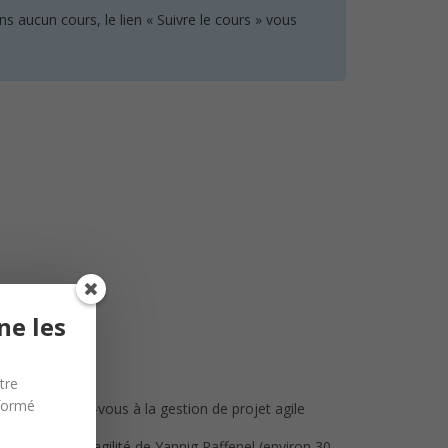
 aucun cours, le lien « Suivre le cours » vous
ne les
tre
nformé
 cours Initiez-vous à la gestion de projet agile
r la posture d’agilité de Yannig Raffenel (environ 30