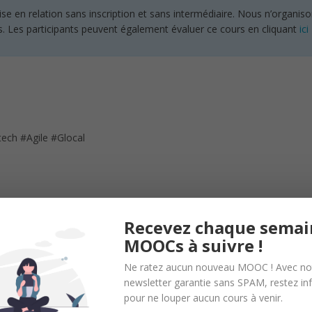
en relation sans inscription et sans intermédiaire. Nous n’organisons
s. Les participants peuvent également évaluer ce cours en cliquant
ici
ech #Agile #Glocal
Recevez chaque semai
MOOCs à suivre !
Ne ratez aucun nouveau MOOC ! Avec no
newsletter garantie sans SPAM, restez i
c des pratiques agiles, je vous conseille de commencer par suivre mon
pour ne louper aucun cours à venir.
 agile dans une entreprise digitale, je vous conseille le cours Découvri