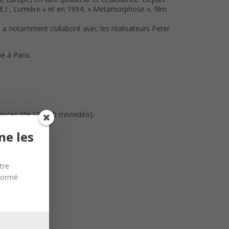
 « E.I , Lumière » et en 1994, » Métamorphose », film
le a notamment collaboré avec les réalisateurs Peter
é à Paris.
ences (de 10 à 20 mn/vidéo).
ne les
tre
nformé