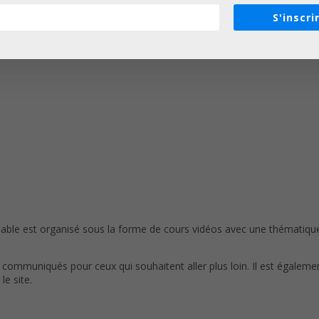
 différentes thématiques présentées dans le programme ci-dessous.
S'inscri
alable est organisé sous la forme de cours vidéos avec une thématique 
communiqués pour ceux qui souhaitent aller plus loin. Il est égaleme
le site.