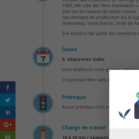
1989, elle crée des films d’animation « 
d’art sur les travaux du Grand Louvre.
Son domaine de prédilection est la sup
Greenaway, Steve Barron, Brian de 
Eve Ramboz fait partie des membres-fon
Durée
6 séquences vidéo
Vous établissez votre propre calendr
Ce parcours libre sans inscription préa
Prérequis
Aucun prérequis n’est nécessaire pour 
Charge de travail
10 à 20 mn / séquence vidéo