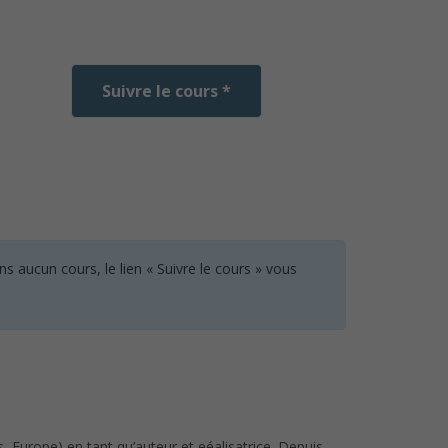
Suivre le cours *
 aucun cours, le lien « Suivre le cours » vous
, Europe) en tant qu’auteur et eéalisatrice. Depuis