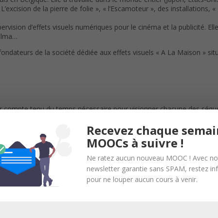
L’excision de la pierre de folie », « l’Escamoteur », des installations,
ervision d’effets visuels numériques pour le cinéma et la publicité. El
Palma…
dateurs de la société dédiée aux effets visuels « A La Maison » situ
ier compte tenu du temps nécessaire pour visionner chacune des séqu
lable est ouvert toute l’année.
Recevez chaque semai
MOOCs à suivre !
Ne ratez aucun nouveau MOOC ! Avec no
suivre ce parcours.
newsletter garantie sans SPAM, restez i
pour ne louper aucun cours à venir.