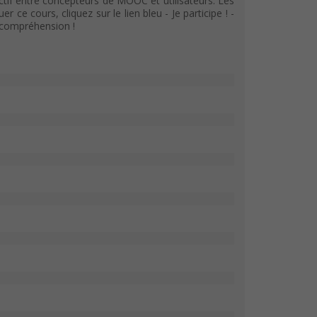
tif entre concepteurs de MOOC et utilisateurs. Les
e cours, cliquez sur le lien bleu - Je participe ! -
e compréhension !