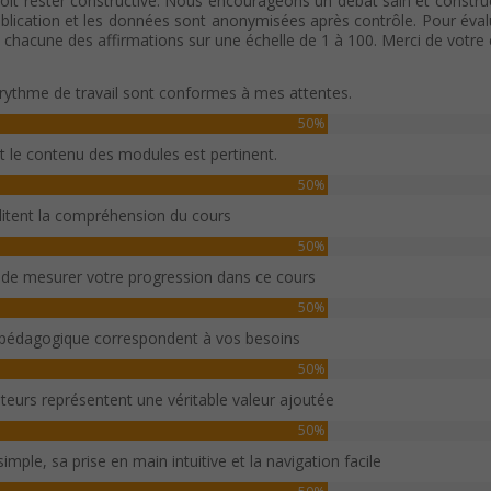
oit rester constructive. Nous encourageons un débat sain et construc
ication et les données sont anonymisées après contrôle. Pour évaluer c
c chacune des affirmations sur une échelle de 1 à 100. Merci de votr
rythme de travail sont conformes à mes attentes.
50%
et le contenu des modules est pertinent.
50%
ilitent la compréhension du cours
50%
 de mesurer votre progression dans ce cours
50%
 pédagogique correspondent à vos besoins
50%
sateurs représentent une véritable valeur ajoutée
50%
imple, sa prise en main intuitive et la navigation facile