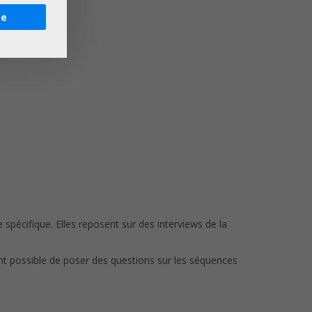
re
spécifique. Elles reposent sur des interviews de la
nt possible de poser des questions sur les séquences