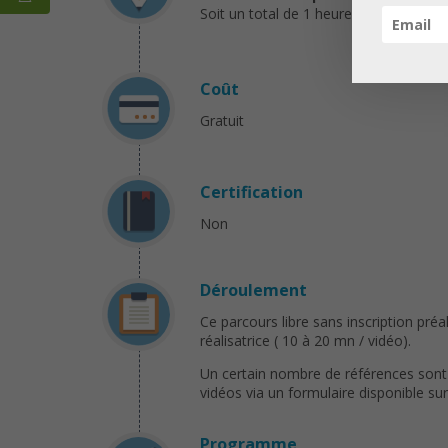
Soit un total de 1 heure de vidéo sur
Coût
Gratuit
Certification
Non
Déroulement
Ce parcours libre sans inscription pré
réalisatrice ( 10 à 20 mn / vidéo).
Un certain nombre de références sont 
vidéos via un formulaire disponible sur 
Programme