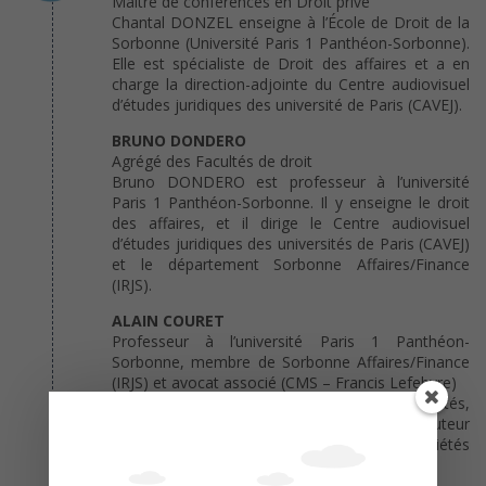
Maître de conférences en Droit privé
Chantal DONZEL enseigne à l’École de Droit de la
Sorbonne (Université Paris 1 Panthéon-Sorbonne).
Elle est spécialiste de Droit des affaires et a en
charge la direction-adjointe du Centre audiovisuel
d’études juridiques des université de Paris (CAVEJ).
BRUNO DONDERO
Agrégé des Facultés de droit
Bruno DONDERO est professeur à l’université
Paris 1 Panthéon-Sorbonne. Il y enseigne le droit
des affaires, et il dirige le Centre audiovisuel
d’études juridiques des universités de Paris (CAVEJ)
et le département Sorbonne Affaires/Finance
(IRJS).
ALAIN COURET
Professeur à l’université Paris 1 Panthéon-
Sorbonne, membre de Sorbonne Affaires/Finance
(IRJS) et avocat associé (CMS – Francis Lefebvre)
Alain COURET est spécialiste de droit des sociétés,
notamment de fusions & acquisitions, et coauteur
du Mémento Francis Lefebvre Sociétés
commerciales.