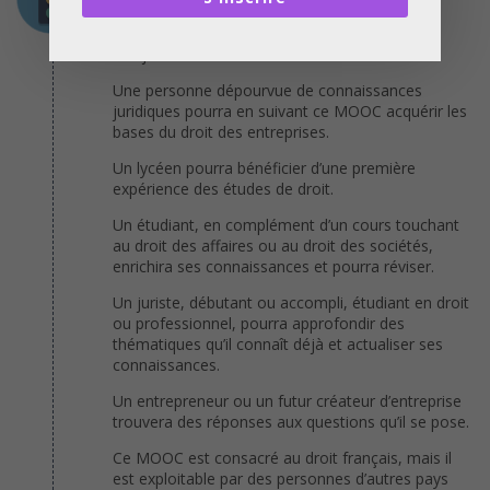
Ce MOOC s’adresse à un public très large, en
termes de niveau d’études, de besoins et
d’objectifs.
Une personne dépourvue de connaissances
juridiques pourra en suivant ce MOOC acquérir les
bases du droit des entreprises.
Un lycéen pourra bénéficier d’une première
expérience des études de droit.
Un étudiant, en complément d’un cours touchant
au droit des affaires ou au droit des sociétés,
enrichira ses connaissances et pourra réviser.
Un juriste, débutant ou accompli, étudiant en droit
ou professionnel, pourra approfondir des
thématiques qu’il connaît déjà et actualiser ses
connaissances.
Un entrepreneur ou un futur créateur d’entreprise
trouvera des réponses aux questions qu’il se pose.
Ce MOOC est consacré au droit français, mais il
est exploitable par des personnes d’autres pays