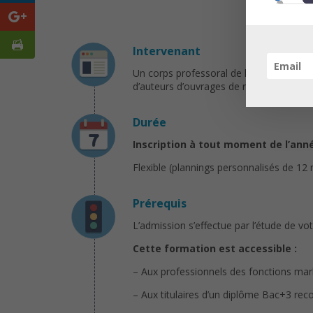
Intervenant
Un corps professoral de haut niveau com
d’auteurs d’ouvrages de référence.
Durée
Inscription à tout moment de l’ann
Flexible (plannings personnalisés de 12
Prérequis
L’admission s’effectue par l’étude de vot
Cette formation est accessible :
– Aux professionnels des fonctions mark
– Aux titulaires d’un diplôme Bac+3 re