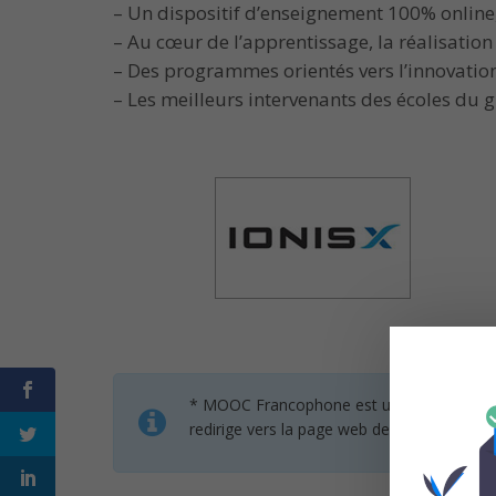
– Un dispositif d’enseignement 100% online, in
– Au cœur de l’apprentissage, la réalisation
– Des programmes orientés vers l’innovatio
– Les meilleurs intervenants des écoles du 
* MOOC Francophone est un service de mise 
redirige vers la page web des organisateur