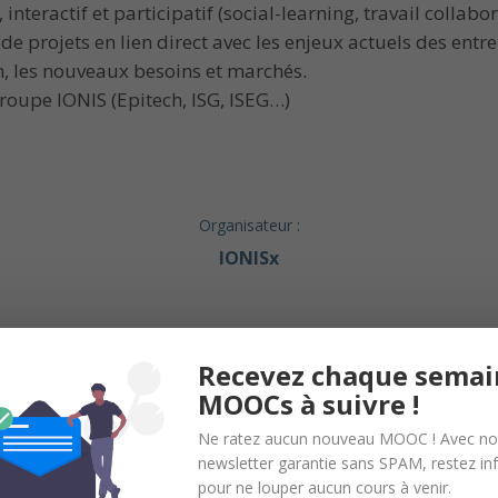
teractif et participatif (social-learning, travail collabor
 de projets en lien direct avec les enjeux actuels des ent
n, les nouveaux besoins et marchés.
groupe IONIS (Epitech, ISG, ISEG…)
Organisateur :
IONISx
Recevez chaque semai
MOOCs à suivre !
en relation sans inscription et sans intermédiaire. Nous n’organisons
s.
Ne ratez aucun nouveau MOOC ! Avec no
newsletter garantie sans SPAM, restez i
pour ne louper aucun cours à venir.