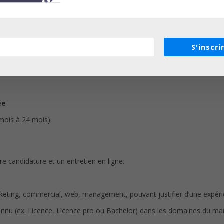
S'inscri
posé d’enseignants d’écoles reconnues (ISG, EPITA, EPITECH, Sup’Int
ée
 mois à 24 mois).
re candidature et un entretien en ligne.
eting, commercial, web, management, pouvant justifier d’une expérien
connu (ex. Licence, Licence pro ou Bachelor) dans les domaines du 