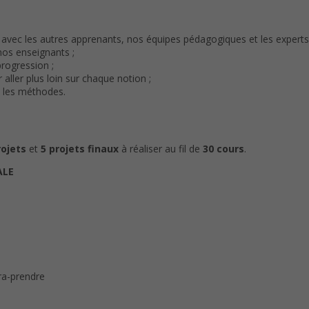
avec les autres apprenants, nos équipes pédagogiques et les experts
nos enseignants ;
progression ;
ller plus loin sur chaque notion ;
e les méthodes.
rojets
et
5 projets finaux
à réaliser au fil de
30 cours
.
ALE
tra-prendre