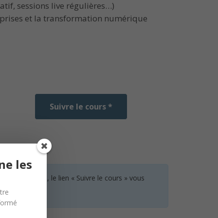
atif, sessions live régulières…)
reprises et la transformation numérique
Suivre le cours *
ne les
 aucun cours, le lien « Suivre le cours » vous
tre
nformé