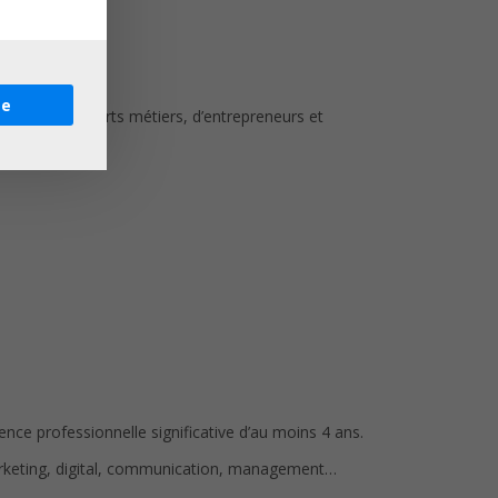
re
ernet), d’experts métiers, d’entrepreneurs et
ce professionnelle significative d’au moins 4 ans.
marketing, digital, communication, management…